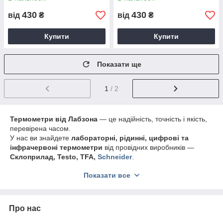
430
430
від
₴
від
₴
Купити
Купити
Показати ще
1
/ 2
Термометри від Лабзона
— це надійність, точність і якість,
перевірена часом.
У нас ви знайдете
лабораторні, рідинні, цифрові та
інфрачервоні термометри
від провідних виробників —
Склоприлад, Testo, TFA,
Schneider
.
Ми гарантуємо
сертифіковану якість, швидку доставку та
Показати все
професійні консультації
.
Купуючи термометри в
Лабзона
, ви отримуєте не просто
прилад, а
надійного партнера для точних вимірювань
.
Про нас