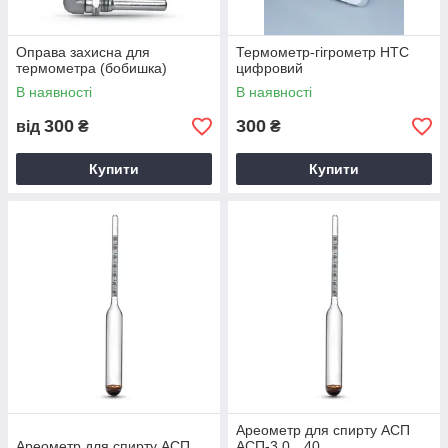
Оправа захисна для
Термометр-гігрометр НТС
термометра (бобишка)
цифровий
В наявності
В наявності
300
300
від
₴
₴
Купити
Купити
Ареометр для спирту АСП
Ареометр для спирту АСП
АСП-3 0…40