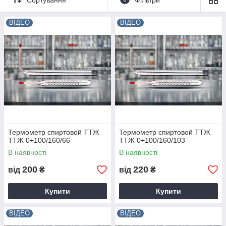
Телефонуйте
+380 50 595 64 47
ВІДЕО
ВІДЕО
Наша пошта
labzona@ukr.net
Термометр спиртовой ТТЖ
Термометр спиртовой ТТЖ
ТТЖ 0+100/160/66
ТТЖ 0+100/160/103
В наявності
В наявності
200
220
від
₴
від
₴
Купити
Купити
ВІДЕО
ВІДЕО