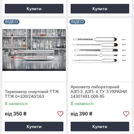
Купити
Купити
ВІДЕО
ВІДЕО
Ареометр лабораторний
Термометр спиртовой ТТЖ
АЗП-3, АЗП- 4 ТУ З УКРАЇНИ
ТТЖ 0+100/240/163
14307481.008-95
В наявності
В наявності
350
390
від
₴
від
₴
Купити
Купити