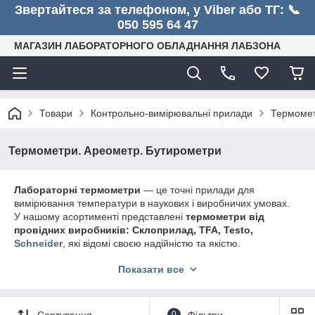
Звертайтеся за телефоном, у Viber або ТГ: 📞
050 595 64 47
МАГАЗИН ЛАБОРАТОРНОГО ОБЛАДНАННЯ ЛАБЗОНА
Товари
Контрольно-вимірювальні прилади
Термомет
Термометри. Ареометр. Бутирометри
Лабораторні термометри
— це точні прилади для
вимірювання температури в наукових і виробничих умовах.
У нашому асортименті представлені
термометри від
провідних виробників: Склоприлад, TFA, Testo,
Schneider
, які відомі своєю надійністю та якістю.
Доступні
рідинні, цифрові та інфрачервоні моделі
, що
Показати все
підходять для хімічних, біологічних і фізичних лабораторій.
Забезпечують
високу точність, стабільність і зручність у
використанні
, допомагаючи підтримувати точність
експериментів і контроль процесів.
Сортування
0
Фільтри