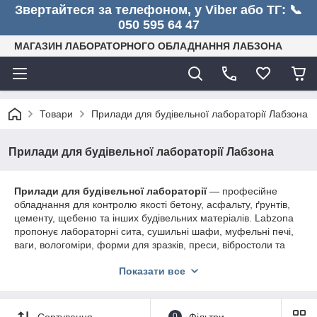
Звертайтеся за телефоном, у Viber або ТГ: 📞
050 595 64 47
МАГАЗИН ЛАБОРАТОРНОГО ОБЛАДНАННЯ ЛАБЗОНА
Товари
Прилади для будівельної лабораторії Лабзона
Прилади для будівельної лабораторії Лабзона
Прилади для будівельної лабораторії
— професійне
обладнання для контролю якості бетону, асфальту, ґрунтів,
цементу, щебеню та інших будівельних матеріалів. Labzona
пропонує лабораторні сита, сушильні шафи, муфельні печі,
ваги, вологоміри, форми для зразків, преси, вібростоли та
контрольно-вимірювальні прилади. Допоможемо підібрати
Показати все
обладнання під задачі вашої лабораторії, підготуємо рахунок
з ПДВ та організуємо доставку по Україні. 📞 Телефон для
консультації: 050 595 64 47
Сортування
0
Фільтри