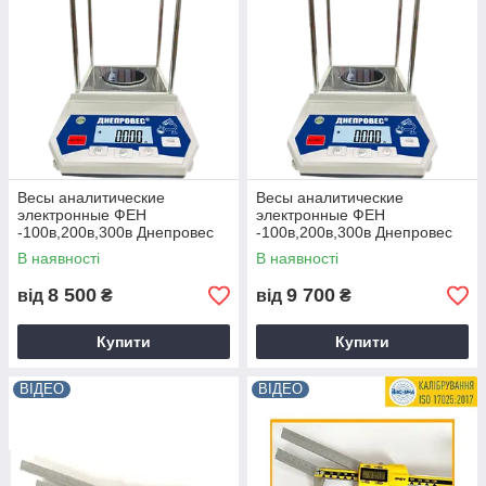
Весы аналитические
Весы аналитические
электронные ФЕН
электронные ФЕН
-100в,200в,300в Днепровес
-100в,200в,300в Днепровес
200в
300в
В наявності
В наявності
8 500
9 700
від
₴
від
₴
Купити
Купити
ВІДЕО
ВІДЕО