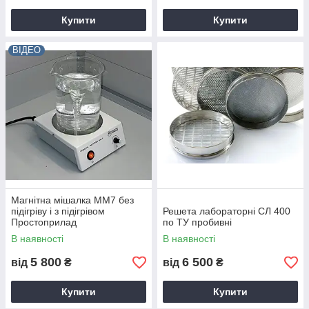
Купити
Купити
ВІДЕО
Магнітна мішалка ММ7 без
підігріву і з підігрівом
Решета лабораторні СЛ 400
Простоприлад
по ТУ пробивні
В наявності
В наявності
5 800
6 500
від
₴
від
₴
Купити
Купити