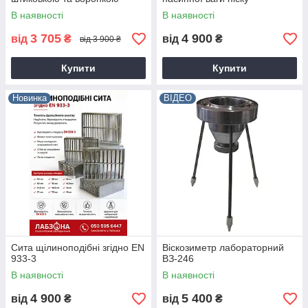
В наявності
В наявності
3 705
4 900
від
₴
від
₴
від 3 900 ₴
Купити
Купити
Новинка
ВІДЕО
Сита щілиноподібні згідно EN
Віскозиметр лабораторний
933-3
ВЗ-246
В наявності
В наявності
4 900
5 400
від
₴
від
₴