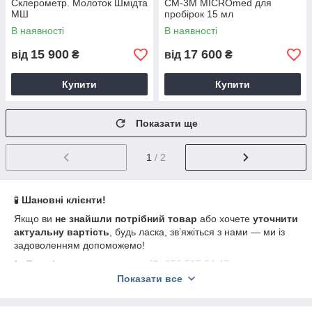
Склерометр. Молоток Шмідта
СМ-3М MICROmed для
МШ
пробірок 15 мл
В наявності
В наявності
15 900
17 600
від
₴
від
₴
Купити
Купити
Показати ще
1
/ 2
🧪
Шановні клієнти!
Якщо ви
не знайшли потрібний товар
або хочете
уточнити
актуальну вартість
, будь ласка, зв’яжіться з нами — ми із
задоволенням допоможемо!
📞
Телефон для консультацій:
050 595 64 47
Показати все
Команда
Лабзона
завжди поруч, щоб допомогти вам обрати
найкраще лабораторне обладнання.