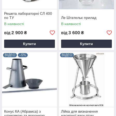
Решета лабораторні СЛ 400
по ТУ
Ле Штательє прилад
В наявності
В наявності
2 900
3 600
від
₴
від
₴
Купити
Купити
ВІДЕО
–5%
ВІДЕО
Конус КА (Абрамса) з
Лійка для визначення
штиковкою та воронкою
насипної ваги піску