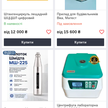
Штангенциркуль лещадний
Прилад для будівельників
ШЦЦШЛ цифровий
Віка, Матест
В наявності
Під замовлення
12 000
15 600
від
₴
від
₴
Купити
Купити
ВІДЕО
Центрифуга лабораторна