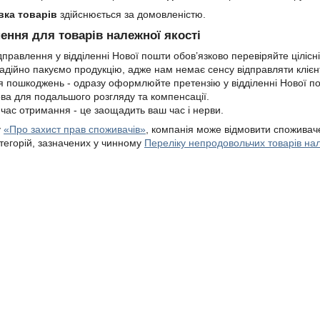
вка товарів
здійснюється за домовленістю.
ення для товарів належної якості
правлення у відділенні Нової пошти обов’язково перевіряйте цілісніст
адійно пакуємо продукцію, адже нам немає сенсу відправляти кліє
ня пошкоджень - одразу оформлюйте претензію у відділенні Нової по
ва для подальшого розгляду та компенсації.

 час отримання - це заощадить ваш час і нерви.
у
«Про захист прав споживачів»
, компанія може відмовити споживаче
атегорій, зазначених у чинному
Переліку непродовольчих товарів нал