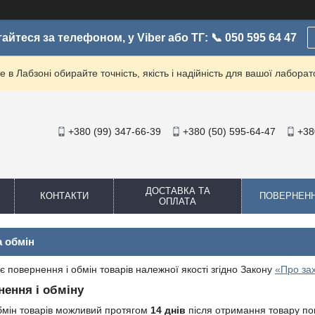
айтеся за телефоном, у Viber або ТГ: 📞 050 595 64 47
е в Лабзоні обирайте точність, якість і надійність для вашої лаборато
+380 (99) 347-66-39
+380 (50) 595-64-47
+38
ДОСТАВКА ТА
КОНТАКТИ
ПОВЕРНЕН
ОПЛАТА
а обмін
є повернення і обмін товарів належної якості згідно Закону
«Про зах
нення і обміну
бмін товарів можливий протягом
14 днів
після отримання товару по