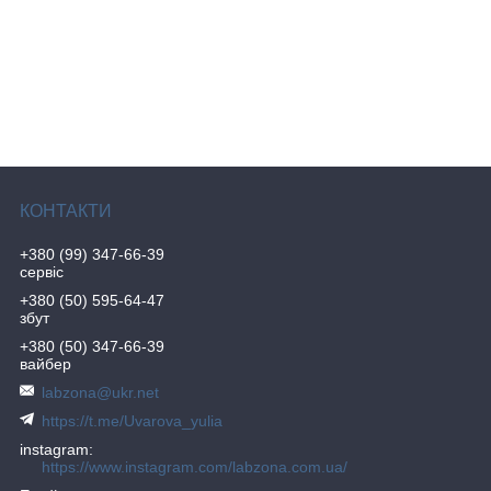
+380 (99) 347-66-39
сервіс
+380 (50) 595-64-47
збут
+380 (50) 347-66-39
вайбер
labzona@ukr.net
https://t.me/Uvarova_yulia
instagram
https://www.instagram.com/labzona.com.ua/