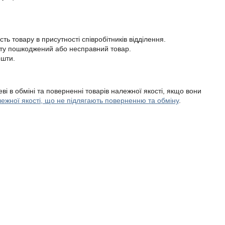
ь товару в присутності співробітників відділення.

нту пошкоджений або несправний товар.

шти.

ві в обміні та поверненні товарів належної якості, якщо вони
ежної якості, що не підлягають поверненню та обміну
.