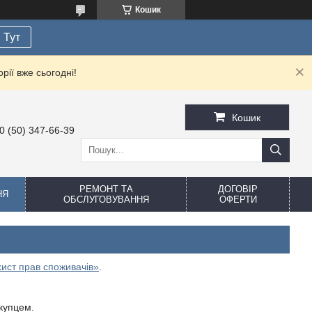
Кошик
Тут
рії вже сьогодні!
Кошик
0 (50) 347-66-39
РЕМОНТ ТА
ДОГОВІР
НЯ
ОБСЛУГОВУВАННЯ
ОФЕРТИ
ист прав споживачів»
.
купцем.