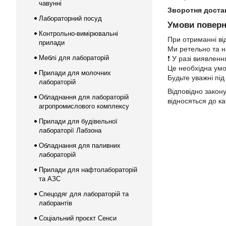
чавунні
Зворотня доста
Лабораторний посуд
Умови поверн
Контрольно-вимірювальні
При отриманні від
прилади
Ми ретельно та н
Меблі для лабораторій
❗ У разі виявлен
Це необхідна умо
Прилади для молочних
Будьте уважні під
лабораторій
Відповідно закон
Обладнання для лабораторій
відносяться до к
агропромислового комплексу
Прилади для будівельної
лабораторії Лабзона
Обладнання для паливних
лабораторій
Прилади для нафтолабораторій
та АЗС
Спецодяг для лабораторій та
лаборантів
Соціальний проєкт Сенси