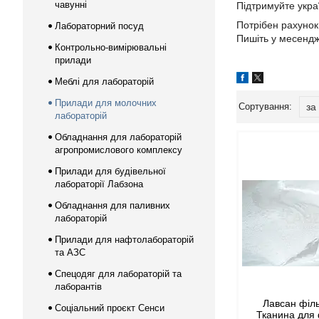
чавунні
Підтримуйте укра
Потрібен рахунок
Лабораторний посуд
Пишіть у месенд
Контрольно-вимірювальні
прилади
Меблі для лабораторій
Прилади для молочних
лабораторій
Обладнання для лабораторій
агропромислового комплексу
Прилади для будівельної
лабораторії Лабзона
Обладнання для паливних
лабораторій
Прилади для нафтолабораторій
та АЗС
Спецодяг для лабораторій та
лаборантів
Лавсан філ
Соціальний проєкт Сенси
Тканина для 