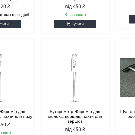
220 ₴
від 450 ₴
птом і в роздріб
В наявності
упити
Купити
 Жиромір для
Бутирометр Жиромір для
Щуп для
, пахти для паху
молока, вершків, пахти для
роб
вершків
450 ₴
від 450 ₴
вності