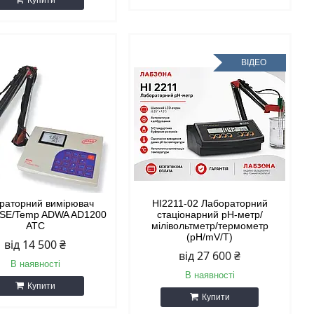
Купити
ВІДЕО
раторний вимірювач
HI2211-02 Лабораторний
ISE/Temp ADWA AD1200
стаціонарний рН-метр/
АТС
мілівольтметр/термометр
(pH/mV/T)
від 14 500 ₴
від 27 600 ₴
В наявності
В наявності
Купити
Купити