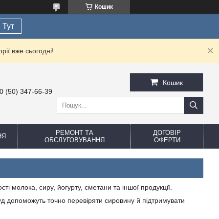
Кошик
Тут
рії вже сьогодні!
Кошик
0 (50) 347-66-39
РЕМОНТ ТА
ДОГОВІР
НЯ
ОБСЛУГОВУВАННЯ
ОФЕРТИ
і молока, сиру, йогурту, сметани та іншої продукції.
д допоможуть точно перевіряти сировину й підтримувати