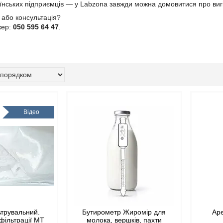
їнських підприємців — у Labzona завжди можна домовитися про вигі
 або консультація?
жер:
050 595 64 47
.
Відео
ьтрувальний.
Бутирометр Жиромір для
Ар
фільтрації МТ
молока, вершків, пахти