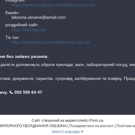
instagram
https://www.instagram.com/labzona.com.ua/
Емейл
labzona.ukraine@gmail.com
роздрібний сайт
https://labtorg.net/
Тік ток
https://www.tiktok.com/@labzona.com.ua
я без зайвих ризиків.
ціалісти допоможуть обрати прилади, ваги, лабораторний посуд, ме
тики, документи, гарантію, супровід, калібрування та повірку. Пра
у. 📞 050 595 64 47
Сайт створений на маркетплейсі
Prom.ua
МАГАЗИН ЛАБОРАТОРНОГО ОБЛАДНАННЯ ЛАБЗОНА |
Поскаржитися на контент
|
Політика к
Select Language
▼