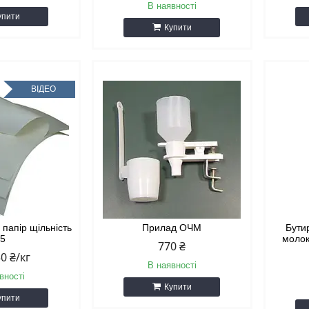
В наявності
упити
Купити
ВІДЕО
 папір щільність
Прилад ОЧМ
Бути
75
молок
770 ₴
50 ₴/кг
В наявності
вності
Купити
упити