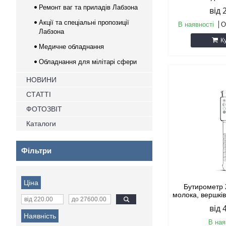
Ремонт ваг та приладів Лабзона
від 
Акції та спеціальні пропозиції
В наявності
О
Лабзона
К
Медичне обладнання
Обладнання для мілітарі сфери
НОВИНИ
СТАТТІ
ФОТОЗВІТ
Каталоги
Фільтри
Ціна
Бутирометр
молока, вершків
від 
Наявність
В ная