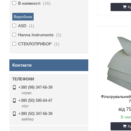
В наявності
16
К
Виробник
ASD
1
Hanna Instruments
1
СТЕКЛОПРИБОР
1
Контакти
+380 (99) 347-66-39
сервіс
Фільтрувальний
+380 (50) 595-64-47
збут
від 7
+380 (50) 347-66-39
В ная
вайбер
К