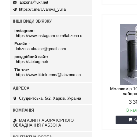
labzona@ukr.net
https://t.me/Uvarova_yulia
ІНШІ ВИДИ ЗВ'ЯЗКУ
instagram
https://www.instagram.com/labzona.com.ua/
Емейл
labzona.ukraine@gmail.com
роздрібний сайт
https://labtorg.net/
Тік ток
https://www.tiktok.com/@labzona.com.ua
Молокомір 1
лабор
Студентська, 5/2, Харків, Україна
3 3
В ная
К
МАГАЗИН ЛАБОРАТОРНОГО
ОБЛАДНАННЯ ЛАБЗОНА