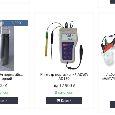
ВІДЕО
0л нержавійка
Рн-метр портативний ADWA
Лабо
аторний
AD130
pH/MV/
00 ₴
від 12 900 ₴
вності
В наявності
упити
Купити