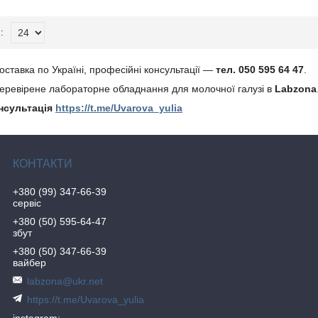
оставка по Україні, професійні консультації —
тел. 050 595 64 47
.
перевірене лабораторне обладнання для молочної галузі в
Labzona
нсультація
https://t.me/Uvarova_yulia
+380 (99) 347-66-39
сервіс
+380 (50) 595-64-47
збут
+380 (50) 347-66-39
вайбер
labzona@ukr.net
https://t.me/Uvarova_yulia