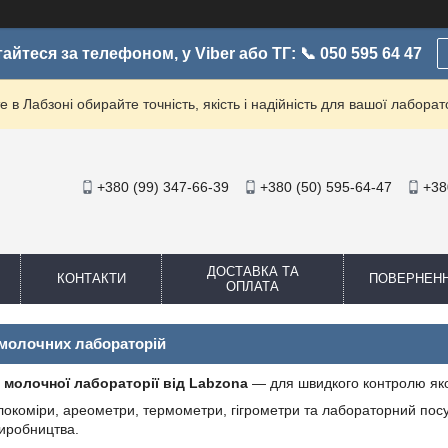
айтеся за телефоном, у Viber або ТГ: 📞 050 595 64 47
е в Лабзоні обирайте точність, якість і надійність для вашої лаборато
+380 (99) 347-66-39
+380 (50) 595-64-47
+38
ДОСТАВКА ТА
КОНТАКТИ
ПОВЕРНЕН
ОПЛАТА
молочних лабораторій
 молочної лабораторії від Labzona
— для швидкого контролю якост
окоміри, ареометри, термометри, гігрометри та лабораторний посу
виробництва.