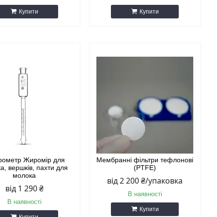
Купити
Купити
рометр Жиромір для
Мембранні фільтри тефлонові
а, вершків, пахти для
(PTFE)
молока
від 2 200 ₴/упаковка
від 1 290 ₴
В наявності
В наявності
Купити