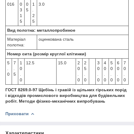
016
0
0
1
3.0
3
5
.
1
2
5
5
Вид полотна: металлопробиное
Матеріал
оцинкована сталь
полотна:
Номер сита (розмір круглої клітинки)
5
7
1
12.5
15.0
2
2
3
4
5
6
7
.
.
0
0
5
0
0
0
0
0
0
5
.
.
.
.
.
.
.
.
0
0
0
0
0
0
0
0
ГОСТ 8269.0-97 Щебінь і гравій із щільних гірських порід
і відходів промислового виробництва для будівельних
робіт. Методи фізико-механічних випробувань
Приховати
Характеристики