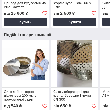
Прилад для будівельників
Форма куба 2 ФК-100 з
Сита
Віка, Матест
ПДВ
ДСТУ
15 600
2 500
від
₴
від
₴
від
Купити
Купити
Подібні товари компанії
Сито лабораторне
Сита лабораторні для
Мли
діаметром 200 мм з
зерна, борошна і крупи
ЛЗМк
нержавіючої сталі
СЛ-300
540
650
від
₴
від
₴
від