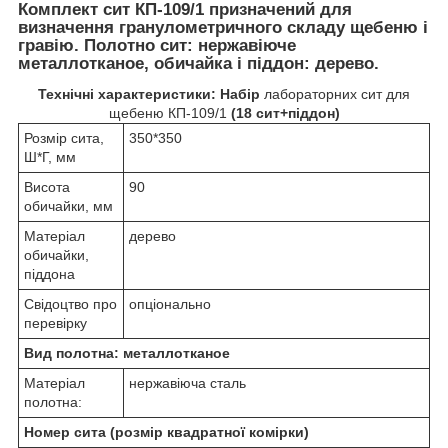
Комплект сит КП-109/1 призначений для
визначення гранулометричного складу щебеню і
гравію. Полотно сит: нержавіюче
металлотканое, обичайка і піддон: дерево.
Технічні характеристики: Набір
лабораторних сит для
щебеню КП-109/1
(18 сит+піддон)
Розмір сита,
350*350
Ш*Г, мм
Висота
90
обичайки, мм
Матеріал
дерево
обичайки,
піддона
Свідоцтво про
опціонально
перевірку
Вид полотна: металлотканое
Матеріал
нержавіюча сталь
полотна:
Номер сита (розмір квадратної комірки)