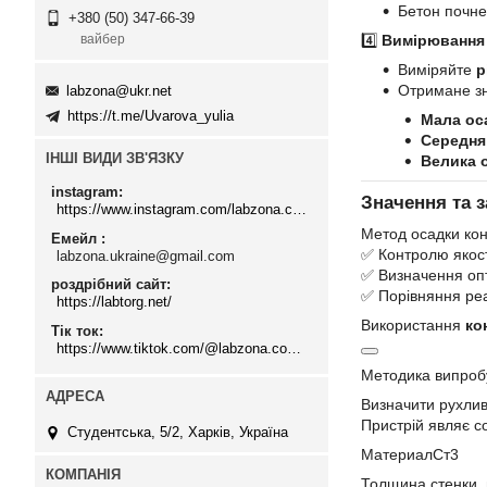
Бетон почне
+380 (50) 347-66-39
4️⃣
Вимірювання
вайбер
Виміряйте
р
Отримане зн
labzona@ukr.net
https://t.me/Uvarova_yulia
Мала ос
Середня
ІНШІ ВИДИ ЗВ'ЯЗКУ
Велика 
instagram
Значення та 
https://www.instagram.com/labzona.com.ua/
Метод осадки кон
Емейл
✅ Контролю якост
labzona.ukraine@gmail.com
✅ Визначення опт
роздрібний сайт
✅ Порівняння реа
https://labtorg.net/
Використання
ко
Тік ток
https://www.tiktok.com/@labzona.com.ua
Методика випроб
Визначити рухлив
Пристрій являє с
Студентська, 5/2, Харків, Україна
МатериалСт3
Толщина стенки,