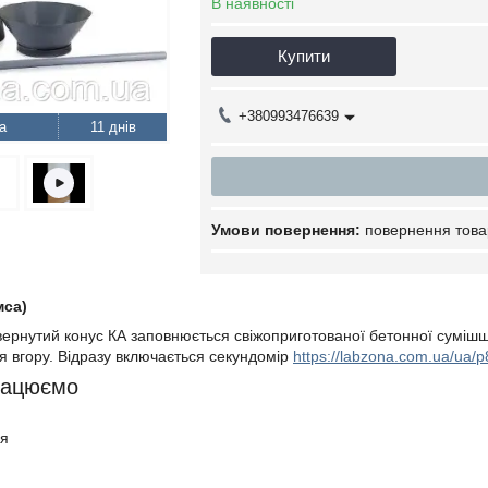
В наявності
Купити
+380993476639
11 днів
повернення това
мса)
ернутий конус КА заповнюється свіжоприготованої бетонної сумішш
ся вгору. Відразу включається секундомір
https://labzona.com.ua/ua/
рацюємо
ія