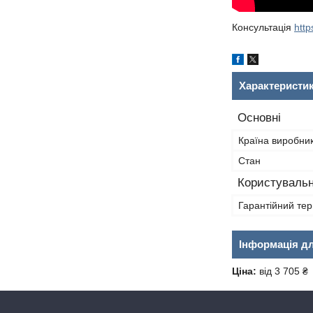
Консультація
http
Характеристи
Основні
Країна виробни
Стан
Користувальн
Гарантійний тер
Інформація д
Ціна:
від 3 705 ₴