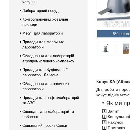
чавунні
Лабораторний посуд
Контрольно-вимірювальні
прилади
Меблі для лабораторій
–5%
Прилади для молочних
лабораторій
Обладнання для лабораторій
агропромислового комплексу
Прилади для будівельної
лабораторії Лабзона
Конус КА (Абра
Обладнання для паливних
лабораторій
Для роботи перев
конус піднімаєть
Прилади для нафтолабораторій
Як ми п
та АЗС
1️⃣ Запит
Спецодяг для лабораторій та
2️⃣ Консультац
лаборантів
3️⃣ Рахунок
Соціальний проєкт Сенси
4️⃣ Поставка