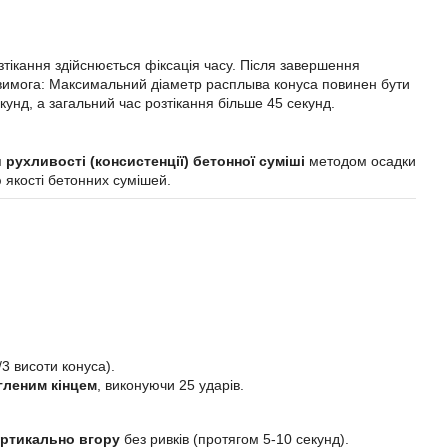
тікання здійснюється фіксація часу. Після завершення
 вимога: Максимальний діаметр расплыва конуса повинен бути
кунд, а загальний час розтікання більше 45 секунд.
я
рухливості (консистенції) бетонної суміші
методом осадки
 якості бетонних сумішей.
3 висоти конуса).
гленим кінцем
, виконуючи 25 ударів.
ертикально вгору
без ривків (протягом 5-10 секунд).