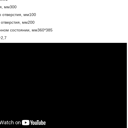
я, мм300
о отверстия, мм100
 отверстия, мм200
нном состоянии, мм360*385
г2,7