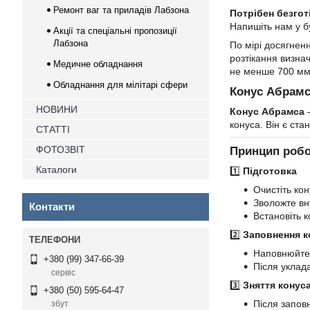
Ремонт ваг та приладів Лабзона
Потрібен безгот
Напишіть нам у 
Акції та спеціальні пропозиції
Лабзона
По мірі досягнен
розтікання визна
Медичне обладнання
не менше 700 мм, 
Обладнання для мілітарі сфери
Конус Абрамс
НОВИНИ
Конус Абрамса
–
конуса. Він є ст
СТАТТІ
ФОТОЗВІТ
Принцип робо
Каталоги
1️⃣
Підготовка
Очистіть ко
Зволожте в
Контакти
Встановіть к
2️⃣
Заповнення к
Наповнюйте
+380 (99) 347-66-39
Після уклад
сервіс
3️⃣
Зняття конус
+380 (50) 595-64-47
Після запов
збут