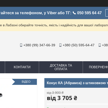
айтеся за телефоном, у Viber або ТГ: 📞 050 595 64 47
е в Лабзоні обирайте точність, якість і надійність для вашої лаборато
+380 (99) 347-66-39
+380 (50) 595-64-47
+38
ДОСТАВКА ТА
КОНТАКТИ
ПОВЕРНЕН
ОПЛАТА
ВІДЕО
Конус КА (Абрамса) з штиковкою 
від 3 900 ₴
від 3 705 ₴