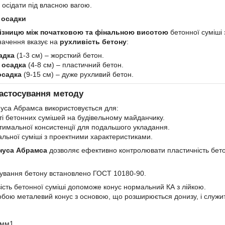
 осідати під власною вагою.
 осадки
ізницю між початковою та фінальною висотою
бетонної суміші 
ачення вказує на
рухливість бетону
:
адка
(1-3 см) – жорсткий бетон.
 осадка
(4-8 см) – пластичний бетон.
осадка
(9-15 см) – дуже рухливий бетон.
застосування методу
уса Абрамса використовується для:
і бетонних сумішей на будівельному майданчику.
имальної консистенції для подальшого укладання.
льної суміші з проектними характеристиками.
нуса Абрамса
дозволяє ефективно контролювати пластичність бетону
ування бетону встановлено ГОСТ 10180-90.
ість бетонної суміші допоможе конус нормальний КА з лійкою.
обою металевий конус з основою, що розширюється донизу, і служит
 мм1