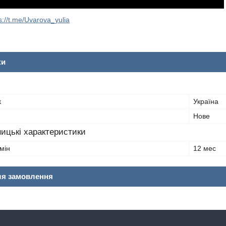
s://t.me/Uvarova_yulia
ки
к
Україна
Нове
ицькі характеристики
мін
12 мес
ля замовлення