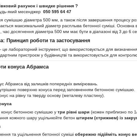
івковий рахунок і швидке рішення ?
будь-який месенджер
050 595 64 47
ня сумішшю діаметра 500 мм, а також після завершення процесу роз
чається максимальний діаметр расплыва бетонної суміші. Основна
час досягнення діаметра 500 мм має бути в діапазоні від 3 до 6 се
а: Принцип роботи та застосування
 це лабораторний інструмент, що використовується для визначенн
андартним пристроєм у будівництві та використовується для контролю
ти конуса Абрамса
нус Абрамса від залишків попередніх вимірювань.
нутрішню поверхню конуса перед заповненням бетонною сумішшю.
онус на рівну та тверду основу (металеву пластину).
онуса
 конус бетонною сумішшю у
три рівні шари
(кожен приблизно по 1/
ання кожного шару ущільнюйте бетон
штирем (стрижнем) із закру
а
нення та ущільнення бетонної суміші
обережно підійміть конус в