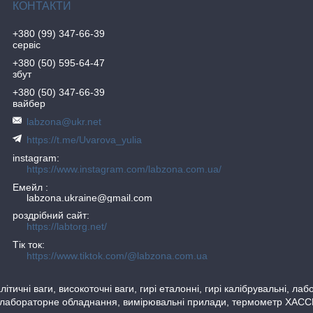
+380 (99) 347-66-39
сервіс
+380 (50) 595-64-47
збут
+380 (50) 347-66-39
вайбер
labzona@ukr.net
https://t.me/Uvarova_yulia
instagram
https://www.instagram.com/labzona.com.ua/
Емейл
labzona.ukraine@gmail.com
роздрібний сайт
https://labtorg.net/
Тік ток
https://www.tiktok.com/@labzona.com.ua
тичні ваги, високоточні ваги, гирі еталонні, гирі калібрувальні, ла
 лабораторне обладнання, вимірювальні прилади, термометр ХАССП, 