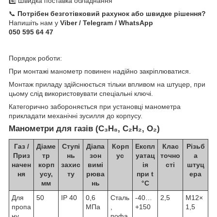
4️⃣ Швидка поставка обладнання
📞
Потрібен безготівковий рахунок або швидке рішення?
Напишіть нам у
Viber / Telegram / WhatsApp
050 595 64 47
Порядок роботи:
При монтажі манометр повинен надійно закріплюватися.
Монтаж приладу здійснюється тільки впливом на штуцер, при
цьому слід використовувати спеціальні ключі.
Категорично забороняється при установці манометра
прикладати механічні зусилля до корпусу.
Манометри для газів (С₃Н₈, С₂Н₂, O₂)
Газ /
Діаме
Ступі
Діапа
Корп
Експл
Клас
Різьб
Приз
тр
нь
зон
ус
уатац
точно
а
начен
корп
захис
вимі
ія
сті
штуц
ня
усу,
ту
рюва
при t
ера
мм
нь
°C
Для
50
IP 40
0,6
Сталь
-40…
2,5
М12×
пропа
МПа
,
+150
1,5
ну
пофа