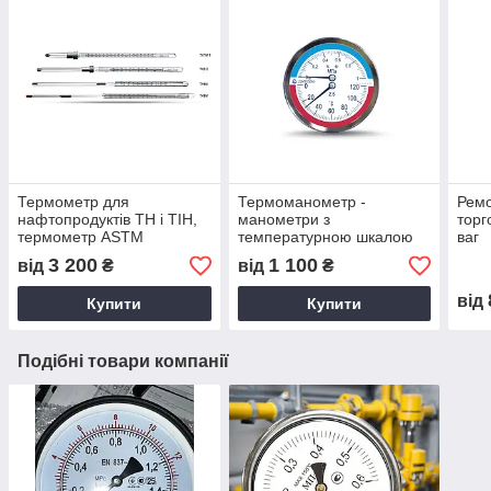
Термометр для
Термоманометр -
Ремо
нафтопродуктів ТН і ТІН,
манометри з
торг
термометр ASTM
температурною шкалою
ваг
3 200
1 100
від
₴
від
₴
від
Купити
Купити
Подібні товари компанії