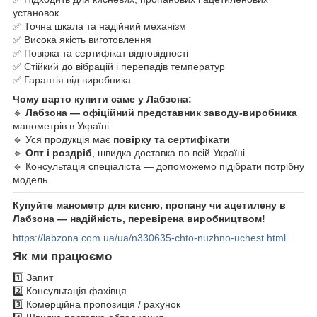
установок
✅ Точна шкала та надійний механізм
✅ Висока якість виготовлення
✅ Повірка та сертифікат відповідності
✅ Стійкий до вібрацій і перепадів температур
✅ Гарантія від виробника
Чому варто купити саме у Лабзона:
🔹
Лабзона — офіційний представник заводу-виробника
манометрів в Україні
🔹 Уся продукція має
повірку та сертифікати
🔹
Опт і роздріб
, швидка доставка по всій Україні
🔹 Консультація спеціаліста — допоможемо підібрати потрібну
модель
Купуйте манометр для кисню, пропану чи ацетилену в
Лабзона — надійність, перевірена виробництвом!
https://labzona.com.ua/ua/n330635-chto-nuzhno-uchest.html
Як ми працюємо
1️⃣ Запит
2️⃣ Консультація фахівця
3️⃣ Комерційна пропозиція / рахунок