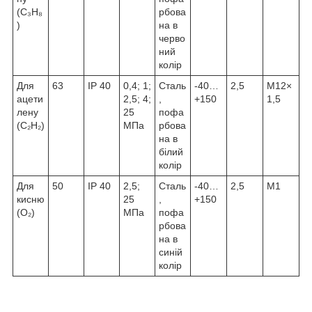
(C₃H₈
рбова
)
на в
черво
ний
колір
Для
63
IP 40
0,4; 1;
Сталь
-40…
2,5
М12×
ацети
2,5; 4;
,
+150
1,5
лену
25
пофа
(C₂H₂)
МПа
рбова
на в
білий
колір
Для
50
IP 40
2,5;
Сталь
-40…
2,5
М1
кисню
25
,
+150
(O₂)
МПа
пофа
рбова
на в
синій
колір