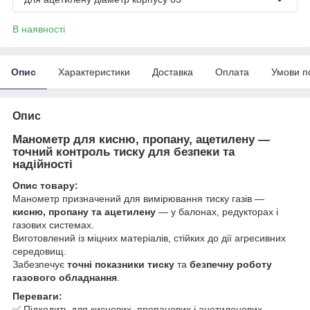
В наявності
Опис
Характеристики
Доставка
Оплата
Умови п
Опис
Манометр для кисню, пропану, ацетилену —
точний контроль тиску для безпеки та
надійності
Опис товару:
Манометр призначений для вимірювання тиску газів —
кисню, пропану та ацетилену
— у балонах, редукторах і
газових системах.
Виготовлений із міцних матеріалів, стійких до дії агресивних
середовищ.
Забезпечує
точні показники тиску
та
безпечну роботу
газового обладнання
.
Переваги:
✅ Підходить для кисневих, пропанових і ацетиленових