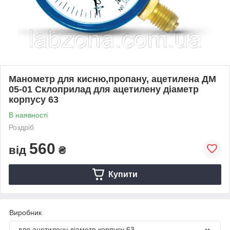
Манометр для кисню,пропану, ацетилена ДМ
05-01 Склоприлад для ацетилену діаметр
корпусу 63
В наявності
Роздріб
560
від
₴
Купити
Виробник
для ацетилену діаметр корпусу 63