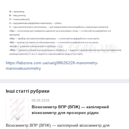
https://labzona.com.ua/ua/g98626228-manometry-
manovakuummetry
Інші статті рубрики
06.08.2026
Віскозиметр ВПР (ВПЖ) — капілярний
віскозиметр для прозорих рідин
Віскозиметр ВПР (ВПЖ) — капілярний віскозиметр для