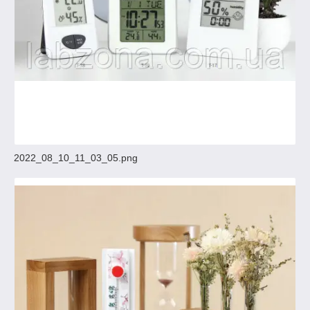
2022_08_10_11_03_05.png