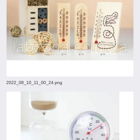
2022_08_10_11_00_24.png