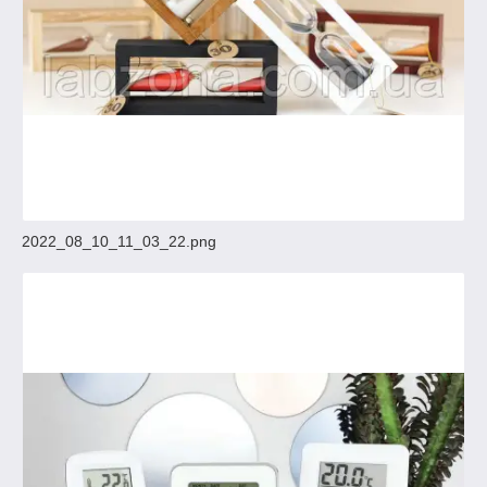
2022_08_10_11_03_22.png