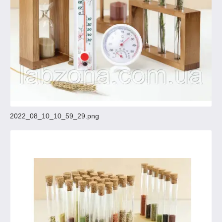
2022_08_10_10_59_29.png