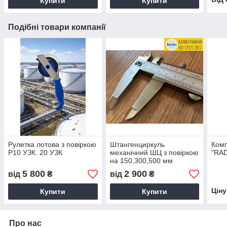
Купити
Купити
Подібні товари компанії
Рулетка лотова з повіркою
Штангенциркуль
Ком
Р10 УЗК. 20 УЗК
механічний ШЦ з повіркою
"RA
на 150,300,500 мм
5 800
2 900
від
₴
від
₴
Цін
Купити
Купити
Про нас