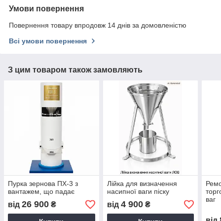
Умови повернення
Повернення товару впродовж 14 днів за домовленістю
Всі умови повернення
З цим товаром також замовляють
Пурка зернова ПХ-3 з
Лійка для визначення
Ремо
вантажем, що падає
насипної ваги піску
торг
ваг
26 900
4 900
від
₴
від
₴
від