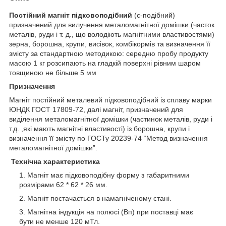
Постійний магніт підковоподібний
(с-подібний)
призначений для вилучення металомагнітної домішки (часток
металів, руди і т. д., що володіють магнітними властивостями)
зерна, борошна, крупи, висівок, комбікормів та визначення її
змісту за стандартною методикою: середню пробу продукту
масою 1 кг розсипають на гладкій поверхні рівним шаром
товщиною не більше 5 мм
Призначення
Магніт постійний металевий підковоподібний із сплаву марки
ЮНДК ГОСТ 17809-72, далі магніт, призначений для
виділення металомагнітної домішки (частинок металів, руди і
т.д. ,які мають магнітні властивості) із борошна, крупи і
визначення її змісту по ГОСТу 20239-74 “Метод визначення
металомагнітної домішки”.
Технічна характеристика
Магніт має підковоподібну форму з габаритними
розмірами 62 * 62 * 26 мм.
Магніт постачається в намагніченому стані.
Магнітна індукція на полюсі (Вп) при поставці має
бути не менше 120 мТл.