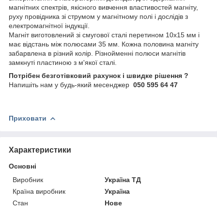
магнітних спектрів, якісного вивчення властивостей магніту,
руху провідника зі струмом у магнітному полі і дослідів з
електромагнітної індукції.
Магніт виготовлений зі смугової сталі перетином 10х15 мм і
має відстань між полюсами 35 мм. Кожна половина магніту
забарвлена в різний колір. Різнойменні полюси магнітів
замкнуті пластиною з м'якої сталі.
Потрібен безготівковий рахунок і швидке рішення ?
Напишіть нам у будь-який месенджер
050 595 64 47
Приховати
Характеристики
Основні
Виробник
Україна ТД
Країна виробник
Україна
Стан
Нове