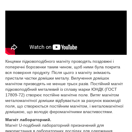
Кінцями підковоподібного магніту проводять поздовжні і
поперечні борозенки таким чином, щоб ними була покрита
вся поверхня продукту. Після цього з магніту знімають
пристали частки домішки металу. Вилучення домішок
магнітом призводять не менше трьох разів. Постійний магніт
підковоподібний металевий із сплаву марки ЮНДК (ГОСТ
17809-72) створює постійне магнітне поле. Витяг магнітом
металомагнітної домішки відбувається за рахунок взаємодії
поля, що створюється постійним магнітом, і металомагнітної
домішкою, що володіє феромагнітними властивостями.
Магніт лабораторний.
Магніт U-подібний лабораторний призначений для
використання в лабораторних дослідах для одержання