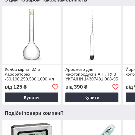
Колба мірна КМ в
Ареометр для
Йорж
лабораторію
нафтопродуктів АН , ТУ З
колб
-50,100,250,500,1000 мл
УКРАЇНИ 14307481.008-95
125
390
від
₴
від
₴
від
Купити
Купити
Подібні товари компанії