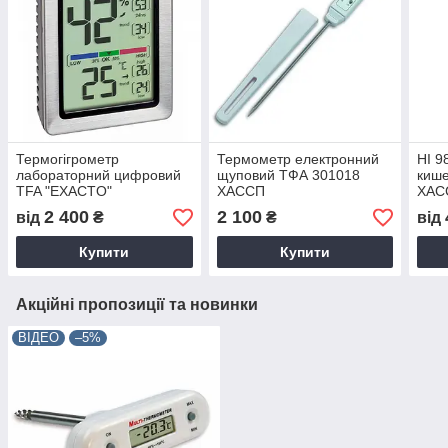
Термогігрометр
Термометр електронний
HI 9
лабораторний цифровий
щуповий ТФА 301018
кише
TFA "EXACTO"
ХАССП
ХАС
2 400
2 100
від
₴
₴
від
Купити
Купити
Акційні пропозиції та новинки
ВІДЕО
–5%