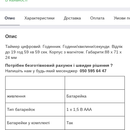
Опис
Характеристики
Доставка
Оплата
Умови п
Опис
Таймер цифровий. Годинник. Години/хвилини/секунди. Відлік
до 19 год 59 хв 59 сек. Корпус з магнітом. Габарити:88 x 71 x
24 мм
Потрібен безготівковий рахунок і швидке рішення ?
Напишіть нам у будь-який месенджер
050 595 64 47
живлення
Батарейка
Тип батарейок
1 x 1,5 В AAA
Батарейки у комплекті
Так