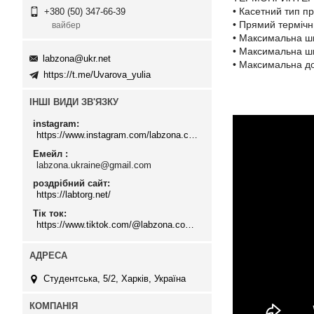
• Касетний тип п
+380 (50) 347-66-39
• Прямий термічн
вайбер
• Максимальна шв
• Максимальна ш
labzona@ukr.net
• Максимальна д
https://t.me/Uvarova_yulia
ІНШІ ВИДИ ЗВ'ЯЗКУ
instagram
https://www.instagram.com/labzona.com.ua/
Емейл
labzona.ukraine@gmail.com
роздрібний сайт
https://labtorg.net/
Тік ток
https://www.tiktok.com/@labzona.com.ua
Студентська, 5/2, Харків, Україна