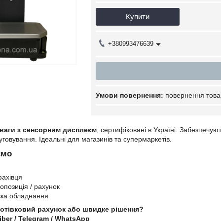
Купити
+380993476639
повернення това
 ваги з сенсорним дисплеєм
, сертифіковані в Україні. Забезпечую
говування. Ідеальні для магазинів та супермаркетів.
ємо
фахівця
опозиція / рахунок
вка обладнання
готівковий рахунок або швидке рішення?
iber / Telegram / WhatsApp