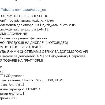
://labzona.com.ua/ua/about_us
РОГРАМНОГО ЗАБЕЗПЕЧЕННЯ
орій, товарів, штрих-кодів, етикеток
ь елементів для створення індивідуальної етикетки
рих-коду за стандартом EAN-13
ЖИМІ ФАСУВАННЯ
ої етикетки в режимі фасування
НОЇ ПРОДУКЦІЇ НА ДИСПЛЕЇ (ФОТО/ВІДЕО)
УМНОГО ПОШУКУ ТОВАРІВ
З БУДЬ-ЯКИМИ СИСТЕМАМИ ОБЛІКУ ЗА ДОПОМОГОЮ АРІ
я вагами за допомогою АРІ або Веб-додатку Dneproves
НЯ ТОВАРІВ НА ПЛАТФОРМІ
КИ
ус
T LCD дисплей
 підключення: Ethernet, WI-FI, USB, HDMI
тема: Android 11
ал температур -10°C+40°C
ржавіючої сталі
ережі 220В