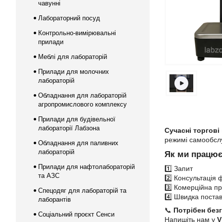
чавунні
Лабораторний посуд
Контрольно-вимірювальні
прилади
Меблі для лабораторій
Прилади для молочних
лабораторій
Обладнання для лабораторій
агропромислового комплексу
Прилади для будівельної
лабораторії Лабзона
Сучасні торгові
режимі самообслу
Обладнання для паливних
лабораторій
Як ми працю
Прилади для нафтолабораторій
1️⃣ Запит
та АЗС
2️⃣ Консультація 
3️⃣ Комерційна пр
Спецодяг для лабораторій та
4️⃣ Швидка поста
лаборантів
📞
Потрібен без
Соціальний проєкт Сенси
Напишіть нам у
V