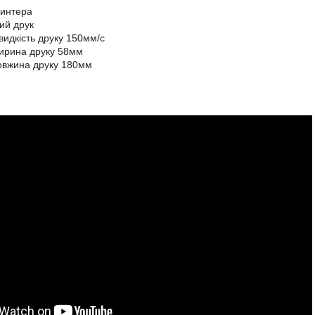
ринтера
ий друк
идкість друку 150мм/с
ирина друку 58мм
овжина друку 180мм