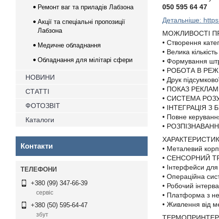
050 595 64 47
Ремонт ваг та приладів Лабзона
Детальніше: https
Акції та спеціальні пропозиції
Лабзона
МОЖЛИВОСТІ П
• Створення катег
Медичне обладнання
• Велика кількіст
Обладнання для мілітарі сфери
• Формування шт
• РОБОТА В РЕ
НОВИНИ
• Друк підсумков
• ПОКАЗ РЕКЛАМ
СТАТТІ
• СИСТЕМА РОЗ
ФОТОЗВІТ
• ІНТЕГРАЦІЯ 
• Повне керуванн
Каталоги
• РОЗПІЗНАВАН
ХАРАКТЕРИСТИ
Контакти
• Металевий корп
• СЕНСОРНИЙ TF
• Інтерфейси для
• Операційна сис
+380 (99) 347-66-39
• Робочий інтерв
сервіс
• Платформа з не
• Живлення від м
+380 (50) 595-64-47
збут
ТЕРМОПРИНТЕР