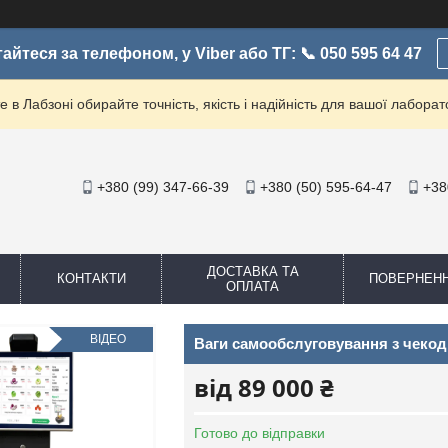
айтеся за телефоном, у Viber або ТГ: 📞 050 595 64 47
е в Лабзоні обирайте точність, якість і надійність для вашої лаборато
+380 (99) 347-66-39
+380 (50) 595-64-47
+38
ДОСТАВКА ТА
КОНТАКТИ
ПОВЕРНЕН
ОПЛАТА
ВІДЕО
Ваги самообслуговування з чеко
від
89 000 ₴
Готово до відправки