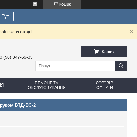
Кошик
Тут
рії вже сьогодні!
Кошик
0 (50) 347-66-39
РЕМОНТ ТА
ДОГОВІР
НЯ
ОБСЛУГОВУВАННЯ
ОФЕРТИ
друком ВТД-ВС-2