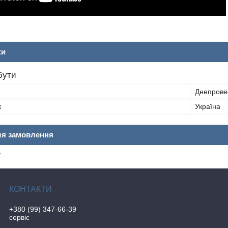
ки
бути
Днепрове
к
Україна
ля замовлення
₴
+380 (99) 347-66-39
сервіс