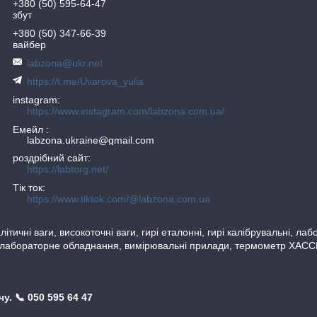
+380 (50) 595-64-47
збут
+380 (50) 347-66-39
вайбер
labzona@ukr.net
https://t.me/Uvarova_yulia
instagram
https://www.instagram.com/labzona.com.ua/
Емейл
labzona.ukraine@gmail.com
роздрібний сайт
https://labtorg.net/
Тік ток
https://www.tiktok.com/@labzona.com.ua
тичні ваги, високоточні ваги, гирі еталонні, гирі калібрувальні, ла
 лабораторне обладнання, вимірювальні прилади, термометр ХАССП, 
. 📞 050 595 64 47