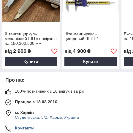
Штангенциркуль
Штангенциркуль
Екси
механічний ШЦ з повіркою
цифровий ШЦЦ-1
на 1
на 150,300,500 мм
2 900
4 900
від
₴
від
₴
від
Купити
Купити
Про нас
100% позитивних з 16 відгуків за рік
Працює з 18.08.2016
м. Харків
Студентська, 5/2, Харків, Україна
Контакти