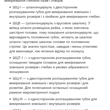
вимірювання глибини пазів і отворів.
ШЦ-I — штангенциркуль з двостороннім
розташуванням губок для вимірювання зовнішніх і
внутрішніх розмірів і з лінійкою для вимірювання глибин.
ШЦК — (штангенциркуль з круговою шкалою). У
виїмці штанги розміщена рейка, з якою зчеплена
шестірня головки, тому показання штангенциркуля, що
відповідають положенню губок, читають за шкалою
штанги і круговою шкалою головки по положенню
стрілки. Це значно простіше, швидше і менш утомливо
для виконавця, ніж читання відліку по нониусу.
ШЦТ-I — з одностороннім розташуванням губок,
оснащених твердим сплавом для вимірювання
зовнішніх розмірів і глибин в умовах абразивного
зношування.
ШЦ-II — з двостороннім розташуванням губок для
вимірювання зовнішніх і внутрішніх розмірів і для
розмітки. Для полегшення останньої оснащений
рамкою мікрометричної подачі.
ШЦ-III — з одностороннім розташуванням губок для
вимірювання зовнішніх і внутрішніх розмірів.