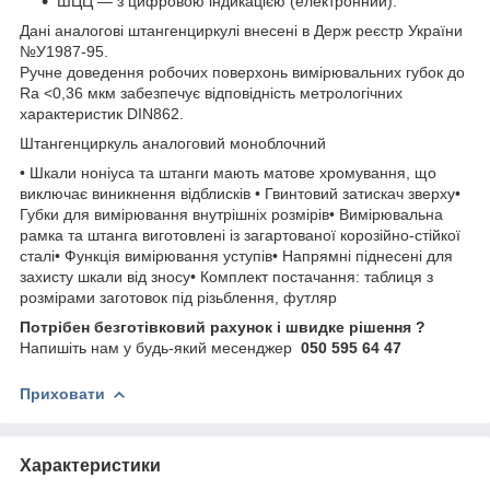
ШЦЦ — з цифровою індикацією (електронний).
Дані аналогові штангенциркулі внесені в Держ реєстр України
№У1987-95.
Ручне доведення робочих поверхонь вимірювальних губок до
Ra <0,36 мкм забезпечує відповідність метрологічних
характеристик DIN862.
Штангенциркуль аналоговий моноблочний
• Шкали ноніуса та штанги мають матове хромування, що
виключає виникнення відблисків • Гвинтовий затискач зверху•
Губки для вимірювання внутрішніх розмірів• Вимірювальна
рамка та штанга виготовлені із загартованої корозійно-стійкої
сталі• Функція вимірювання уступів• Напрямні піднесені для
захисту шкали від зносу• Комплект постачання: таблиця з
розмірами заготовок під різьблення, футляр
Потрібен безготівковий рахунок і швидке рішення ?
Напишіть нам у будь-який месенджер
050 595 64 47
Приховати
Характеристики