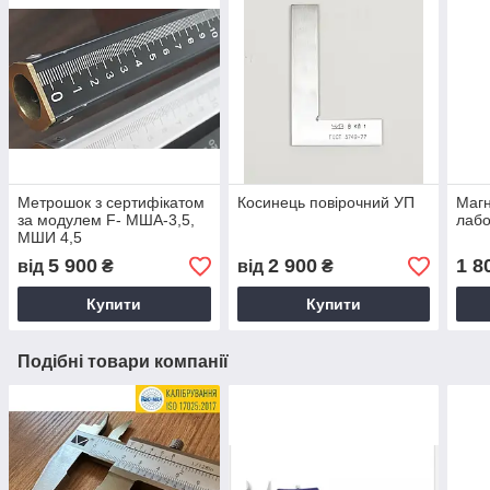
Метрошок з сертифікатом
Косинець повірочний УП
Магн
за модулем F- МША-3,5,
лабо
МШИ 4,5
5 900
2 900
1 8
від
₴
від
₴
Купити
Купити
Подібні товари компанії