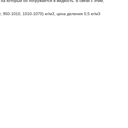
а который он погружается в жидкость. В связи с этим,
 950-1010, 1010-1070) кг/м3, цена деления 0,5 кг/м3