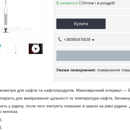
В наявності
Оптом і в роздріб
Купити
+380993476639
повернення това
еометри для нафти та нафтопродуктів. Міжповірочний інтервал — 5 
овують для вимірювання щільності та температури нафти, бензину,
ть у рідину, після чого зчитують показник зі шкали на рівні рідин
 меніска.
),
),