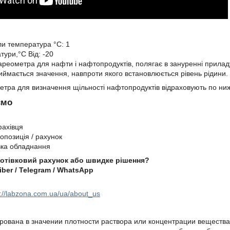
ли температура °С: 1
тури,°С Від: -20
реометра для нафти і нафтопродуктів, полягає в зануренні приладу 
иймається значення, навпроти якого встановлюється рівень рідини.
тра для визначення щільності нафтопродуктів відраховують по ни
ємо
фахівця
опозиція / рахунок
вка обладнання
готівковий рахунок або швидке рішення?
iber / Telegram / WhatsApp
://labzona.com.ua/ua/about_us
ована в значении плотности раствора или концентрации вещества.