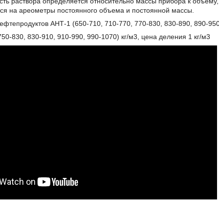
сть раствора определяется относительно массы прибора к объему, н
ся на ареометры постоянного объема и постоянной массы.
фтепродуктов АНТ-1 (650-710, 710-770, 770-830, 830-890, 890-950,
750-830, 830-910, 910-990, 990-1070) кг/м3, цена деления 1 кг/м3