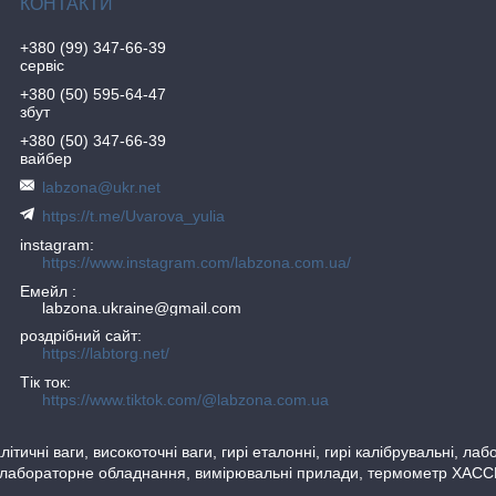
+380 (99) 347-66-39
сервіс
+380 (50) 595-64-47
збут
+380 (50) 347-66-39
вайбер
labzona@ukr.net
https://t.me/Uvarova_yulia
instagram
https://www.instagram.com/labzona.com.ua/
Емейл
labzona.ukraine@gmail.com
роздрібний сайт
https://labtorg.net/
Тік ток
https://www.tiktok.com/@labzona.com.ua
тичні ваги, високоточні ваги, гирі еталонні, гирі калібрувальні, ла
 лабораторне обладнання, вимірювальні прилади, термометр ХАССП, 