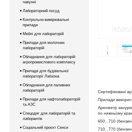
чавунні
Лабораторний посуд
Контрольно-вимірювальні
прилади
Меблі для лабораторій
Прилади для молочних
лабораторій
Обладнання для лабораторій
агропромислового комплексу
Прилади для будівельної
лабораторії Лабзона
Обладнання для паливних
лабораторій
Сертифіковані ар
Прилади для нафтолабораторій
Прилади використ
та АЗС
Ареометр занурюю
по нижньому краю
Спецодяг для лабораторій та
лаборантів
650...710 (бензин
Соціальний проєкт Сенси
710...770 (бензин