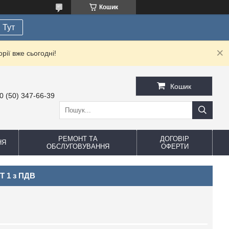
Кошик
Тут
рії вже сьогодні!
Кошик
0 (50) 347-66-39
РЕМОНТ ТА
ДОГОВІР
НЯ
ОБСЛУГОВУВАННЯ
ОФЕРТИ
Т 1 з ПДВ