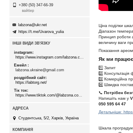
+380 (50) 347-66-39
вайбер
labzona@ukr.net
Ціна поділки шка
Діапазон темпера
https://t.me/Uvarova_yulia
Принцип роботи а
величину ваги пр
ІНШІ ВИДИ ЗВ'ЯЗКУ
Показання ареоме
instagram
https://www.instagram.com/labzona.com.ua/
Як ми працю
Емейл
1️⃣ Запит
labzona.ukraine@gmail.com
2️⃣ Консультація 
роздрібний сайт
3️⃣ Комерційна пр
https://labtorg.net/
4️⃣ Швидка поста
Тік ток
📞
Потрібен без
https://www.tiktok.com/@labzona.com.ua
Напишіть нам у
V
050 595 64 47
Детальніше: https
Студентська, 5/2, Харків, Україна
Шкала проградуир