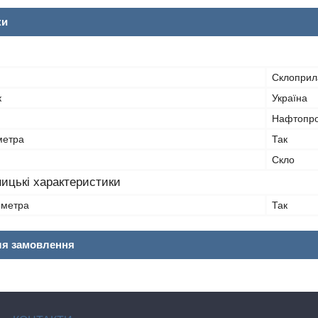
ки
Склоприл
к
Україна
Нафтопро
метра
Так
Скло
ицькі характеристики
ометра
Так
ля замовлення