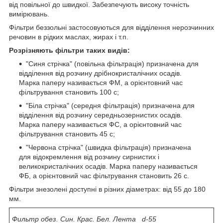
від повільної до швидкої. Забезпечують високу точність
вимірювань.
Фільтри беззольні застосовуються для відділення нерозчинних
речовин в рідких маслах, жирах і т.п.
Розрізняють фільтри таких видів:
"Синя стрічка" (повільна фільтрація) призначена для
відділення від розчину дрібнокристалічних осадів.
Марка паперу називається ФМ, а орієнтовний час
фільтрування становить 100 с;
"Біла стрічка" (середня фільтрація) призначена для
відділення від розчину середньозернистих осадів.
Марка паперу називається ФС, а орієнтовний час
фільтрування становить 45 с;
"Червона стрічка" (швидка фільтрація) призначена
для відокремлення від розчину сирнистих і
великокристалічних осадів. Марка паперу називається
ФБ, а орієнтовний час фільтрування становить 26 с.
Фільтри знезолені доступні в різних діаметрах: від 55 до 180
мм.
Фильтр обез. Син. Крас. Бел. Лента d-55