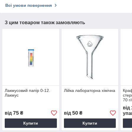
Всі умови повернення
З цим товаром також замовляють
Лакмусовий папір 0-12.
Лійка лабораторна хімічна
Краф
Лакмус
стер
70 г
від
75
50
від
₴
від
₴
упа
Купити
Купити