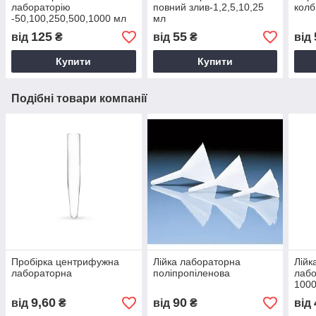
лабораторію
повний злив-1,2,5,10,25
колб
-50,100,250,500,1000 мл
мл
125
55
від
₴
від
₴
від
Купити
Купити
Подібні товари компанії
Пробірка центрифужна
Лійка лабораторна
Лійк
лабораторна
поліпропіленова
лабо
100
9,60
90
від
₴
від
₴
від