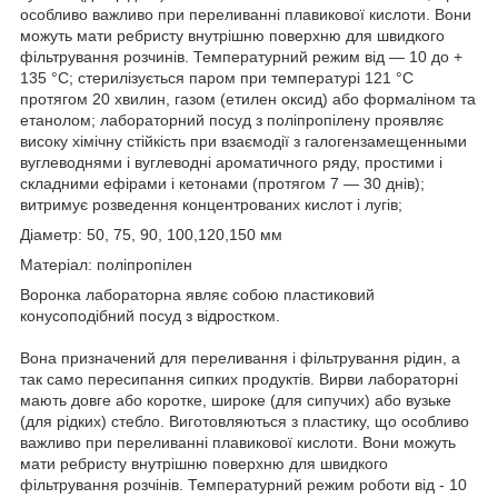
особливо важливо при переливанні плавикової кислоти. Вони
можуть мати ребристу внутрішню поверхню для швидкого
фільтрування розчинів. Температурний режим від — 10 до +
135 °С; стерилізується паром при температурі 121 °С
протягом 20 хвилин, газом (етилен оксид) або формаліном та
етанолом; лабораторний посуд з поліпропілену проявляє
високу хімічну стійкість при взаємодії з галогензамещенными
вуглеводнями і вуглеводні ароматичного ряду, простими і
складними ефірами і кетонами (протягом 7 — 30 днів);
витримує розведення концентрованих кислот і лугів;
Діаметр: 50, 75, 90, 100,120,150 мм
Матеріал: поліпропілен
Воронка лабораторна являє собою пластиковий
конусоподібний посуд з відростком.
Вона призначений для переливання і фільтрування рідин, а
так само пересипання сипких продуктів. Вирви лабораторні
мають довге або коротке, широке (для сипучих) або вузьке
(для рідких) стебло. Виготовляються з пластику, що особливо
важливо при переливанні плавикової кислоти. Вони можуть
мати ребристу внутрішню поверхню для швидкого
фільтрування розчінів. Температурний режим роботи від - 10