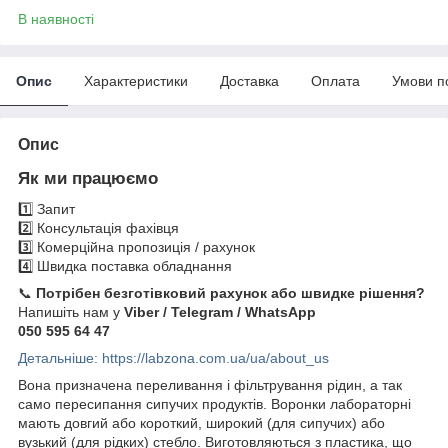
В наявності
Опис
Характеристики
Доставка
Оплата
Умови п
Опис
Як ми працюємо
1️⃣ Запит
2️⃣ Консультація фахівця
3️⃣ Комерційна пропозиція / рахунок
4️⃣ Швидка поставка обладнання
📞
Потрібен безготівковий рахунок або швидке рішення?
Напишіть нам у
Viber / Telegram / WhatsApp
050 595 64 47
Детальніше: https://labzona.com.ua/ua/about_us
Вона призначена переливання і фільтрування рідин, а так
само пересипання сипучих продуктів. Воронки лабораторні
мають довгий або короткий, широкий (для сипучих) або
вузький (для рідких) стебло. Виготовляються з пластика, що