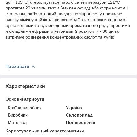
до + 135°С; стерилізується парою за температури 121°С
протягом 20 хвилин, газом (етилен оксид) або формаліном і
етанолом; лабораторний посуд з поліпропілену проявляє
високу хімічну стійкість при взаємодії з галогензамещеннимі
вуглеводнями та вуглеводнями ароматичного ряду, простими
й складними ефірами й кетонами (протягом 7 - 30 днів);
витримує розведення концентрованих кислот та лугів;
Приховати
Характеристики
Основні атрибути
Країна виробник
Україна
Виробник
Склоприлад
Матеріал
Поліпропілен
Користувальницькі характеристики