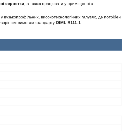
чні серветки
, а також працювати у приміщенні з
 у вузькопрофільних, високотехнологічних галузях, де потрібен
суворішим вимогам стандарту
OIML R111-1
.
и