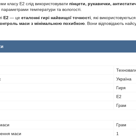
ями класу E2 слід використовувати
пінцети, рукавички, антистати
 параметрами температури та вологості.
ті
E2
— це
еталонні гирі найвищої точності
, які використовуються
онтроль маси з мінімальною похибкою
. Вони відповідають най
ки
Техноваг
к
Україна
Гиря
Е2
Грам
 маси
Грам
чення маси
1