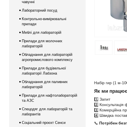
чавунні
Лабораторний посуд
Контрольно-вимірювальні
прилади
Меблі для лабораторій
Прилади для молочних
лабораторій
Обладнання для лабораторій
агропромислового комплексу
Прилади для будівельної
лабораторії Лабзона
Обладнання для паливних
Набір гир (1 м-10
лабораторій
Як ми працю
Прилади для нафтолабораторій
1️⃣ Запит
та АЗС
2️⃣ Консультація 
Спецодяг для лабораторій та
3️⃣ Комерційна пр
лаборантів
4️⃣ Швидка поста
Соціальний проєкт Сенси
📞
Потрібен без