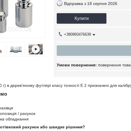
Відправка з 18 серпня 2026
Купити
+380993476639
повернення това
0 г) в дерев'яному футлярі класу точності Е 2 призначені для калібр
ємо
фахівця
опозиція / рахунок
вка обладнання
готівковий рахунок або швидке рішення?