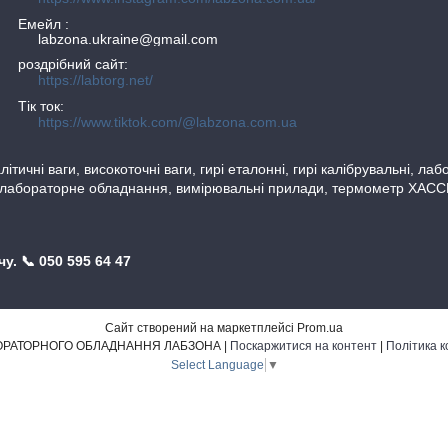
Емейл
labzona.ukraine@gmail.com
роздрібний сайт
https://labtorg.net/
Тік ток
https://www.tiktok.com/@labzona.com.ua
тичні ваги, високоточні ваги, гирі еталонні, гирі калібрувальні, ла
 лабораторне обладнання, вимірювальні прилади, термометр ХАССП, 
. 📞 050 595 64 47
Сайт створений на маркетплейсі
Prom.ua
МАГАЗИН ЛАБОРАТОРНОГО ОБЛАДНАННЯ ЛАБЗОНА |
Поскаржитися на контент
|
Політика к
Select Language
▼