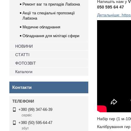
Напишіть нам у
V
Ремонт ваг та приладів Лабзона
050 595 64 47
Акції та спеціальні пропозиції
Детальніше: https
Лабзона
Медичне обладнання
Обладнання для мілітарі сфери
НОВИНИ
СТАТТІ
ФОТОЗВІТ
Каталоги
Контакти
+380 (99) 347-66-39
сервіс
Набір гир (1 м-10
+380 (50) 595-64-47
Калібрування гир
збут