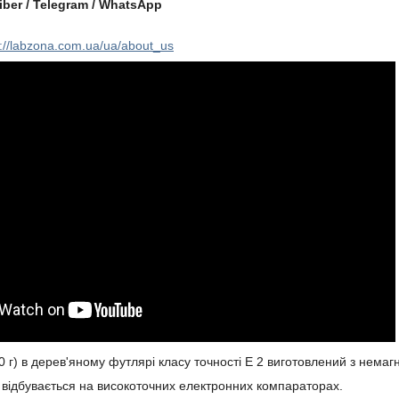
iber / Telegram / WhatsApp
://labzona.com.ua/ua/about_us
0 г) в дерев'яному футлярі класу точності Е 2 виготовлений з немагн
 відбувається на високоточних електронних компараторах.