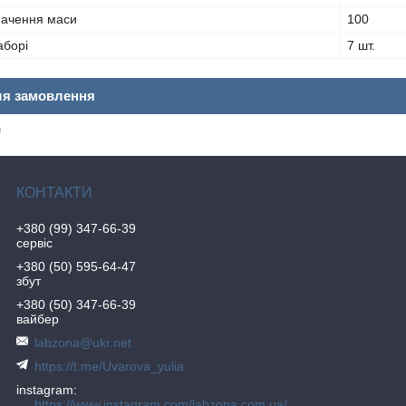
начення маси
100
аборі
7 шт.
ля замовлення
₴
+380 (99) 347-66-39
сервіс
+380 (50) 595-64-47
збут
+380 (50) 347-66-39
вайбер
labzona@ukr.net
https://t.me/Uvarova_yulia
instagram
https://www.instagram.com/labzona.com.ua/