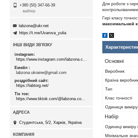
Для роботи з гир
+380 (50) 347-66-39
контрольованими
вайбер
Гирі класу точнос
максимальний к
labzona@ukr.net
https://t.me/Uvarova_yulia
ІНШІ ВИДИ ЗВ'ЯЗКУ
Характеристи
instagram
https://www.instagram.com/labzona.com.ua/
Основні
Емейл
Виробник
labzona.ukraine@gmail.com
Країна виробни
роздрібний сайт
https://labtorg.net/
Тип
Тік ток
Клас точності
https://www.tiktok.com/@labzona.com.ua
Одиниця виміру
Набір
Студентська, 5/2, Харків, Україна
Одиниці виміру
Мінімальне зна