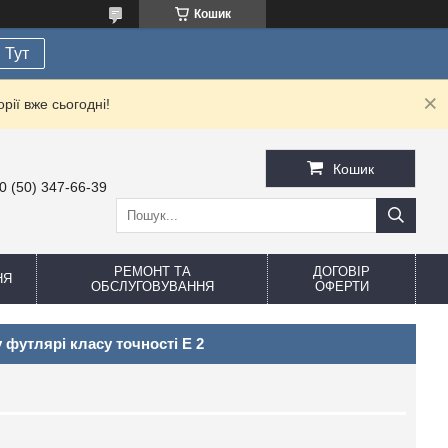
Кошик
Тут
рії вже сьогодні!
Кошик
0 (50) 347-66-39
РЕМОНТ ТА
ДОГОВІР
НЯ
ОБСЛУГОВУВАННЯ
ОФЕРТИ
у футлярі класу точності Е 2