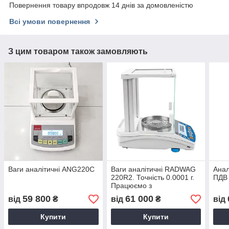
Повернення товару впродовж 14 днів за домовленістю
Всі умови повернення
З цим товаром також замовляють
Ваги аналітичні ANG220C
Ваги аналітичні RADWAG
Анал
220R2. Точність 0.0001 г.
ПДВ
Працюємо з
підприємствами
59 800
61 000
від
₴
від
₴
від
Купити
Купити