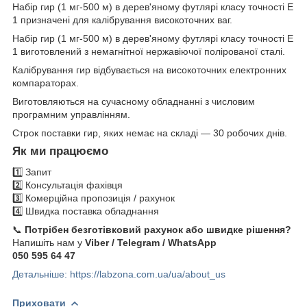
Набір гир (1 мг-500 м) в дерев'яному футлярі класу точності Е
1 призначені для калібрування високоточних ваг.
Набір гир (1 мг-500 м) в дерев'яному футлярі класу точності Е
1 виготовлений з немагнітної нержавіючої полірованої сталі.
Калібрування гир відбувається на високоточних електронних
компараторах.
Виготовляються на сучасному обладнанні з числовим
програмним управлінням.
Строк поставки гир, яких немає на складі — 30 робочих днів.
Як ми працюємо
1️⃣ Запит
2️⃣ Консультація фахівця
3️⃣ Комерційна пропозиція / рахунок
4️⃣ Швидка поставка обладнання
📞
Потрібен безготівковий рахунок або швидке рішення?
Напишіть нам у
Viber / Telegram / WhatsApp
050 595 64 47
Детальніше: https://labzona.com.ua/ua/about_us
Приховати