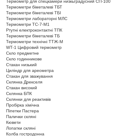
Термометр для спецкамери низкьградусний СП-100
Термометри біметалеві ТБТ
Термометри біметалеві ТБІ
Термометри лабораторні МЛС
Термометри ТС-7-М1
Ртутні електроконтактні ТПК
Термометри біметалеві ТБ
Термометри технічні ТТЖ-М
WT-1 Цифровий термометр
Скло предметне
Скло годинникове
Стакан низький
Циліндр для ареометра
Стакан для зважування
Склянка Дрекселя
Стакан високий
Склянка БПК
Склянки для реактивів
Пробірка хімічна
Піпетки Пастера
Палички скляні
Кювети
Лопатки скляні
Колба гостродонна