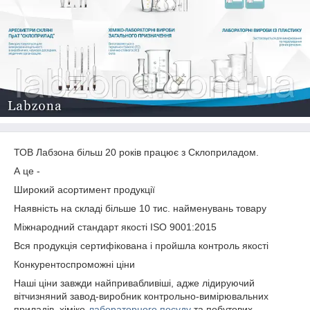
ТОВ Лабзона більш 20 років працює з Склоприладом.
А це -
Широкий асортимент продукції
Наявність на складі більше 10 тис. найменувань товару
Міжнародний стандарт якості ISO 9001:2015
Вся продукція сертифікована і пройшла контроль якості
Конкурентоспроможні ціни
Наші ціни завжди найпривабливіші, адже лідируючий
вітчизняний завод-виробник контрольно-вимірювальних
приладів, хіміко-
лабораторного посуду
та побутових