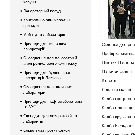
чавунні
Лабораторний посуд
Контрольно-вимірювальні
прилади
Меблі для лабораторій
Прилади для молочних
Склянки для реа
лабораторій
Пробірка хімічна
Обладнання для лабораторій
Піпетки Пастера
агропромислового комплексу
Палички скляні
Прилади для будівельної
лабораторії Лабзона
Кювети
Обладнання для паливних
Лопатки скляні
лабораторій
Колба гостродо
Прилади для нафтолабораторій
та АЗС
Колба плоскодо
Спецодяг для лабораторій та
Колба круглодо
лаборантів
Колба К'єльдаля
Соціальний проєкт Сенси
Колба конічна К