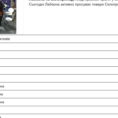
Сьогодні Лабзона активно просуває товари Склопри
ктивів
нна
на
нна
Н