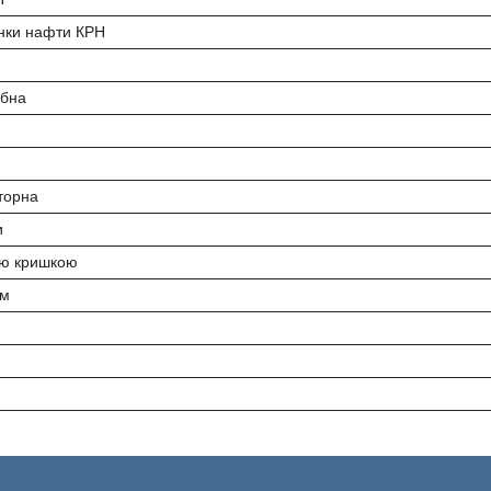
онки нафти КРН
ібна
торна
и
ою кришкою
ем