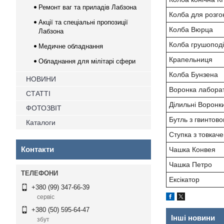
Ремонт ваг та приладів Лабзона
Колба для розг
Акції та спеціальні пропозиції
Колба Вюрца
Лабзона
Колба грушопод
Медичне обладнання
Крапельниця
Обладнання для мілітарі сфери
Колба Бунзена
НОВИНИ
Воронка лабора
СТАТТІ
Ділильні Воронк
ФОТОЗВІТ
Бутль з гвинтов
Каталоги
Ступка з товкач
Контакти
Чашка Конвея
Чашка Петро
Ексікатор
+380 (99) 347-66-39
сервіс
+380 (50) 595-64-47
Інші новини
збут