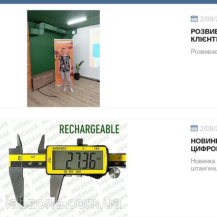
2/08
РОЗВИ
КЛІЄНТ
Розвиває
2/08
НОВИН
ЦИФРО
Новинка
штанген