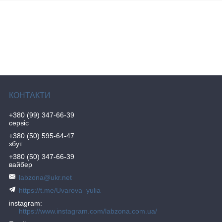
+380 (99) 347-66-39
сервіс
+380 (50) 595-64-47
збут
+380 (50) 347-66-39
вайбер
labzona@ukr.net
https://t.me/Uvarova_yulia
instagram
https://www.instagram.com/labzona.com.ua/