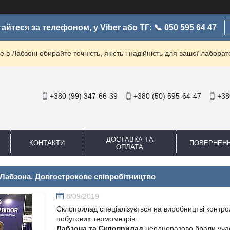
айтеся за телефоном, у Viber або ТГ: 📞 050 595 64 47
е в Лабзоні обирайте точність, якість і надійність для вашої лаборато
+380 (99) 347-66-39
+380 (50) 595-64-47
+38
ДОСТАВКА ТА
КОНТАКТИ
ПОВЕРНЕН
ОПЛАТА
Лабзона. Довгострокове співробітництво
8/09/2019
Склоприлад спеціалізується на виробництві контр
побутових термометрів.
Лабзона та Склоприлад
неодноразово брали участ