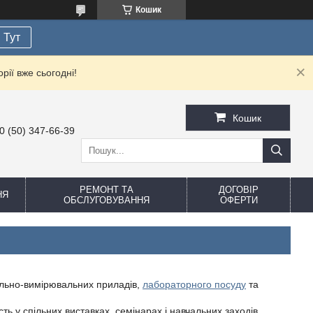
Кошик
Тут
рії вже сьогодні!
Кошик
0 (50) 347-66-39
РЕМОНТ ТА
ДОГОВІР
НЯ
ОБСЛУГОВУВАННЯ
ОФЕРТИ
ольно-вимірювальних приладів,
лабораторного посуду
та
ь у спільних виставках, семінарах і навчальних заходів.