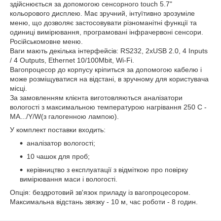
здійснюється за допомогою сенсорного touch 5.7"
кольорового дисплею. Має зручний, інтуїтивно зрозуміле
меню, що дозволяє застосовувати різноманітні функції та
одиниці вимірювання, програмовані інфрачервоні сенсори.
Російськомовне меню.
Ваги мають декілька інтерфейсів: RS232, 2xUSB 2.0, 4 Inputs
/ 4 Outputs, Ethernet 10/100Mbit, Wi-Fi.
Вагопроцесор до корпусу кріпиться за допомогою кабелю і
може розміщуватися на відстані, в зручному для користувача
місці.
За замовленням клієнта виготовляються аналізатори
вологості з максимальною температурою нагрівання 250 С -
МА.../Y/W(з галогенною лампою).
У комплект поставки входить:
аналізатор вологості;
10 чашок для проб;
керівництво з експлуатації з відміткою про повірку
вимірювання маси і вологості.
Опція: бездротовий зв'язок приладу із вагопроцесором.
Максимальна відстань звязку - 10 м, час роботи - 8 годин.