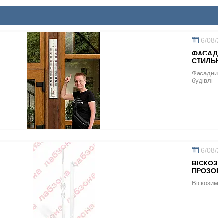
6/08
ФАСАД
СТИЛЬН
Фасадни
будівлі
6/08
ВІСКОЗ
ПРОЗОР
Віскозим