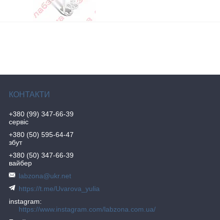
+380 (99) 347-66-39
сервіс
+380 (50) 595-64-47
збут
+380 (50) 347-66-39
вайбер
labzona@ukr.net
https://t.me/Uvarova_yulia
instagram
https://www.instagram.com/labzona.com.ua/