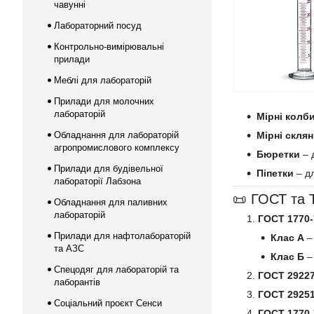
чавунні
Лабораторний посуд
Контрольно-вимірювальні
прилади
Меблі для лабораторій
Прилади для молочних
лабораторій
Мірні колб
Мірні скля
Обладнання для лабораторій
агропромислового комплексу
Бюретки
– 
Прилади для будівельної
Піпетки
– дл
лабораторії Лабзона
📜 ГОСТ та Т
Обладнання для паливних
лабораторій
ГОСТ 1770-
Прилади для нафтолабораторій
Клас А
– 
та АЗС
Клас Б
– 
Спецодяг для лабораторій та
ГОСТ 29227
лаборантів
ГОСТ 29251
Соціальний проєкт Сенси
ГОСТ 1770-