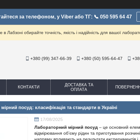
айтеся за телефоном, у Viber або ТГ: 📞 050 595 64 47
е в Лабзоні обирайте точність, якість і надійність для вашої лаборато
+380 (99) 347-66-39
+380 (50) 595-64-47
+38
ДОСТАВКА ТА
КОНТАКТИ
ПОВЕРНЕН
ОПЛАТА
мірний посуд: класифікація та стандарти в Україні
17/08/2025
Лабораторний мірний посуд
– це основний елеме
відмірювання об’єму рідин та приготування розчинів
напряму впливають на результати експериментів і 