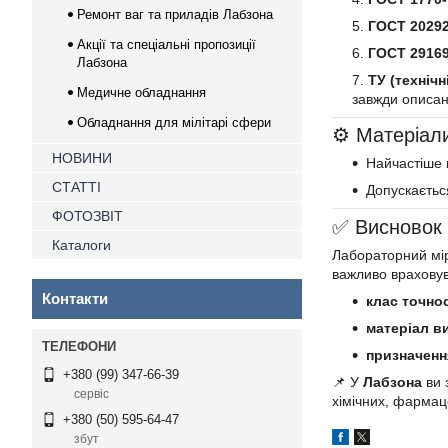
Ремонт ваг та приладів Лабзона
ГОСТ 20292
Акції та спеціальні пропозиції
ГОСТ 29169
Лабзона
ТУ (технічн
Медичне обладнання
завжди описан
Обладнання для мілітарі сфери
⚙️ Матеріал
НОВИНИ
Найчастіше 
СТАТТІ
Допускаєтьс
ФОТОЗВІТ
✅ Висновок
Каталоги
Лабораторний мір
важливо враховув
Контакти
клас точнос
матеріал в
призначення
+380 (99) 347-66-39
📌 У
Лабзона
ви 
сервіс
хімічних, фармац
+380 (50) 595-64-47
збут