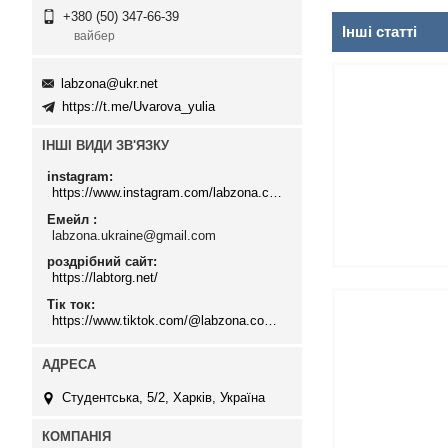
+380 (50) 347-66-39
Інші статті
вайбер
labzona@ukr.net
https://t.me/Uvarova_yulia
ІНШІ ВИДИ ЗВ'ЯЗКУ
instagram
https://www.instagram.com/labzona.com.ua/
Емейл
labzona.ukraine@gmail.com
роздрібний сайт
https://labtorg.net/
Тік ток
https://www.tiktok.com/@labzona.com.ua
Студентська, 5/2, Харків, Україна