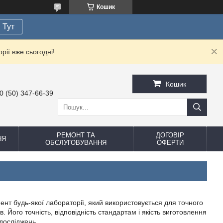
Кошик
Тут
рії вже сьогодні!
Кошик
0 (50) 347-66-39
РЕМОНТ ТА
ДОГОВІР
НЯ
ОБСЛУГОВУВАННЯ
ОФЕРТИ
нт будь-якої лабораторії, який використовується для точного
. Його точність, відповідність стандартам і якість виготовлення
досліджень.