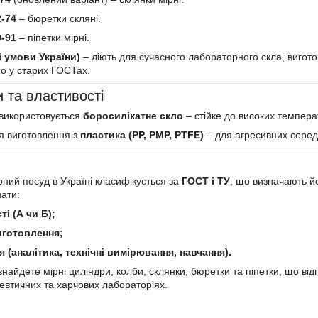
-74
– бюретки скляні.
-91
– піпетки мірні.
і умови України)
– діють для сучасного лабораторного скла, вигото
о у старих ГОСТах.
и та властивості
використовується
боросилікатне скло
– стійке до високих температ
я виготовлення з
пластика (PP, PMP, PTFE)
– для агресивних серед
ний посуд в Україні класифікується за
ГОСТ і ТУ
, що визначають йо
ати:
ті (А чи Б);
иготовлення;
 (аналітика, технічні вимірювання, навчання).
знайдете мірні циліндри, колби, склянки, бюретки та піпетки, що ві
евтичних та харчових лабораторіях.