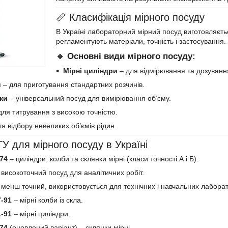
📏 Класифікація мірного посуду
В Україні лабораторний мірний посуд виготовляєть
регламентують матеріали, точність і застосування.
🔹 Основні види мірного посуду:
Мірні циліндри
– для відмірювання та дозування
и
– для приготування стандартних розчинів.
нки
– універсальний посуд для вимірювання об’єму.
для титрування з високою точністю.
я відбору невеликих об’ємів рідин.
У для мірного посуду в Україні
74
– циліндри, колби та склянки мірні (класи точності А і Б).
високоточний посуд для аналітичних робіт.
менш точний, використовується для технічних і навчальних лаборат
-91
– мірні колби із скла.
-91
– мірні циліндри.
74
(оновлений варіант) – склянки мірні.