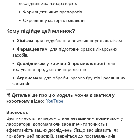
дослідницьких лабораторіях.
Фармацевтичних препаратів.
Сировини у матеріалознавстві.
Кому підійде цей млинок?
Хімікам
: для подрібнення речовин перед аналізом.
Фармацевтам
: для підготовки зразків лікарських
засобів.
Дослідникам у харчовій промисловості
: для
тестування продуктів чи інгредієнтів.
Агрономам
: для обробки зразків ґрунтів і рослинних
залишків.
🎥
Детальніше про цю модель можна дізнатися у
короткому відео:
YouTube
.
Висновок
Цей млинок із таймером стане незамінним помічником у
лабораторії, допомагаючи забезпечити точність і
ефективність ваших досліджень. Якщо вас цікавить, як
придбати цей пристрій, зверніться до постачальників