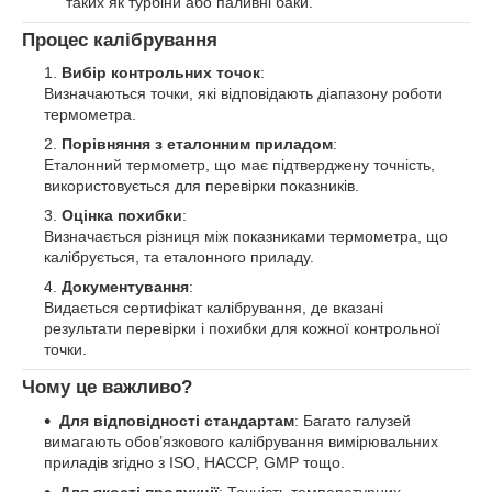
таких як турбіни або паливні баки.
Процес калібрування
Вибір контрольних точок
:
Визначаються точки, які відповідають діапазону роботи
термометра.
Порівняння з еталонним приладом
:
Еталонний термометр, що має підтверджену точність,
використовується для перевірки показників.
Оцінка похибки
:
Визначається різниця між показниками термометра, що
калібрується, та еталонного приладу.
Документування
:
Видається сертифікат калібрування, де вказані
результати перевірки і похибки для кожної контрольної
точки.
Чому це важливо?
Для відповідності стандартам
: Багато галузей
вимагають обов’язкового калібрування вимірювальних
приладів згідно з ISO, HACCP, GMP тощо.