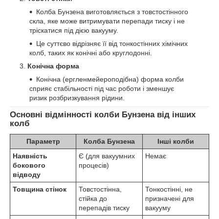
Колба Бунзена виготовляється з товстостінного
скла, яке може витримувати перепади тиску і не
тріскатися під дією вакууму.
Це суттєво відрізняє її від тонкостінних хімічних
колб, таких як конічні або круглодонні.
Конічна форма
Конічна (ергленмейероподібна) форма колби
сприяє стабільності під час роботи і зменшує
ризик розбризкування рідини.
Основні відмінності колби Бунзена від інших
колб
Параметр
Колба Бунзена
Інші колби
Наявність
Є (для вакуумних
Немає
бокового
процесів)
відводу
Товщина стінок
Товстостінна,
Тонкостінні, не
стійка до
призначені для
перепадів тиску
вакууму