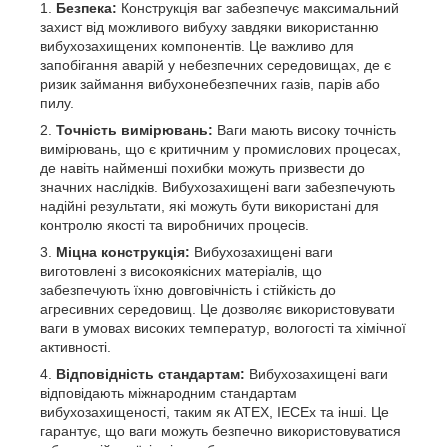
Безпека:
Конструкція ваг забезпечує максимальний
захист від можливого вибуху завдяки використанню
вибухозахищених компонентів. Це важливо для
запобігання аварій у небезпечних середовищах, де є
ризик займання вибухонебезпечних газів, парів або
пилу.
Точність вимірювань:
Ваги мають високу точність
вимірювань, що є критичним у промислових процесах,
де навіть найменші похибки можуть призвести до
значних наслідків. Вибухозахищені ваги забезпечують
надійні результати, які можуть бути використані для
контролю якості та виробничих процесів.
Міцна конструкція:
Вибухозахищені ваги
виготовлені з високоякісних матеріалів, що
забезпечують їхню довговічність і стійкість до
агресивних середовищ. Це дозволяє використовувати
ваги в умовах високих температур, вологості та хімічної
активності.
Відповідність стандартам:
Вибухозахищені ваги
відповідають міжнародним стандартам
вибухозахищеності, таким як ATEX, IECEx та інші. Це
гарантує, що ваги можуть безпечно використовуватися