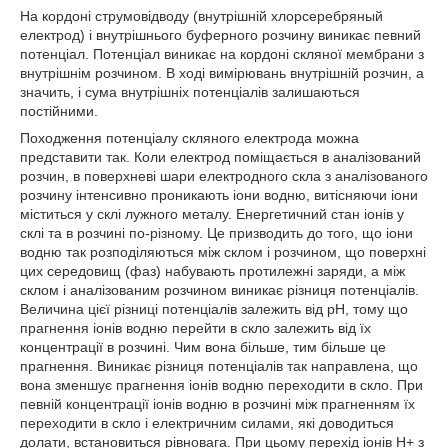
На кордоні струмовідводу (внутрішній хлорсеребряный
електрод) і внутрішнього буферного розчину виникає певний
потенціал. Потенціал виникає на кордоні скляної мембрани з
внутрішнім розчином. В ході вимірювань внутрішній розчин, а
значить, і сума внутрішніх потенціалів залишаються
постійними.
Походження потенціалу скляного електрода можна
представити так. Коли електрод поміщається в аналізований
розчин, в поверхневі шари електродного скла з аналізованого
розчину інтенсивно проникають іони водню, витісняючи іони
міститься у склі лужного металу. Енергетичний стан іонів у
склі та в розчині по-різному. Це призводить до того, що іони
водню так розподіляються між склом і розчином, що поверхні
цих середовищ (фаз) набувають протилежні заряди, а між
склом і аналізованим розчином виникає різниця потенціалів.
Величина цієї різниці потенціалів залежить від рН, тому що
прагнення іонів водню перейти в скло залежить від їх
концентрації в розчині. Чим вона більше, тим більше це
прагнення. Виникає різниця потенціалів так направлена, що
вона зменшує прагнення іонів водню переходити в скло. При
певній концентрації іонів водню в розчині між прагненням їх
переходити в скло і електричним силами, які доводиться
долати, встановиться рівновага. При цьому перехід іонів Н
+
з