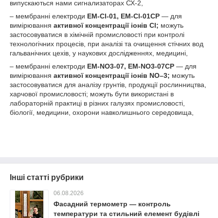
випускаються нами сигнализаторах СХ-2,
– мембранні електроди
ЕМ-
Cl-01, ЕМ-
Cl-01СР
— для
вимірювання
активної концентрації іонів
Cl
;
можуть
застосовуватися в хімічній промисловості при контролі
технологічних процесів, при аналізі та очищення стічних вод
гальванічних цехів, у наукових дослідженнях, медицині,
– мембранні електроди
ЕМ-
NO
3
-07, ЕМ-
NO
3
-07СР
— для
вимірювання
активної концентрації іонів
NO
–
3
;
можуть
застосовуватися для аналізу грунтів, продукції рослинництва,
харчової промисловості; можуть бути використані в
лабораторній практиці в різних галузях промисловості,
біології, медицини, охорони навколишнього середовища,
Інші статті рубрики
06.08.2026
Фасадний термометр — контроль
температури та стильний елемент будівлі