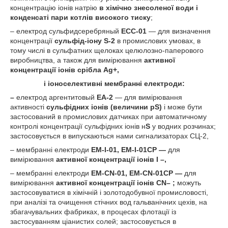
концентрацію іонів натрію
в хімічно знесоленої води і
конденсаті пари
котлів високого тиску
;
– електрод сульфидсеребряный
ЕСС-01
— для визначення
концентрації
сульфід-іону
S
-2
в промислових умовах, в
тому числі в сульфатних щелоках целюлозно-паперового
виробництва, а також для вимірювання
активної
концентрації іонів срібла
Ag
+
,
і іоноселективні мембранні електроди:
–
електрод аргентитовый
ЕА-2
— для вимірювання
активності
сульфідних іонів (величини р
S)
і може бути
застосований в промислових датчиках при автоматичному
контролі концентрації сульфідних іонів н
S
у водних розчинах;
застосовується в випускаються нами сигнализаторах СЦ-2,
– мембранні електроди
ЕМ-
I-01, ЕМ-
I-01СР —
для
вимірювання
активної концентрації іонів
I
–
,
– мембранні електроди
ЕМ-
CN-01, ЕМ-
CN-01СР —
для
вимірювання
активної концентрації іонів
CN
–
;
можуть
застосовуватися в хімічній і золотодобувної промисловості,
при аналізі та очищення стічних вод гальванічних цехів, на
збагачувальних фабриках, в процесах флотації із
застосуванням ціанистих солей; застосовується в