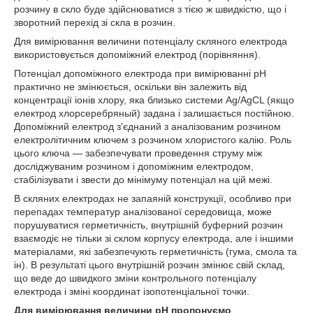
розчину в скло буде здійснюватися з тією ж швидкістю, що і
зворотний перехід зі скла в розчин.
Для вимірювання величини потенціалу скляного електрода
використовується допоміжний електрод (порівняння).
Потенціал допоміжного електрода при вимірюванні рН
практично не змінюється, оскільки він залежить від
концентрації іонів хлору, яка близько системи Ag/AgCL (якщо
електрод хлорсеребряный) задана і залишається постійною.
Допоміжний електрод з'єднаний з аналізованим розчином
електролітичним ключем з розчином хлористого калію. Роль
цього ключа — забезпечувати проведення струму між
досліджуваним розчином і допоміжним електродом,
стабілізувати і звести до мінімуму потенціал на цій межі.
В скляних електродах не запаяній конструкції, особливо при
перепадах температур аналізованої середовища, може
порушуватися герметичність, внутрішній буферний розчин
взаємодіє не тільки зі склом корпусу електрода, але і іншими
матеріалами, які забезпечують герметичність (гума, смола та
ін). В результаті цього внутрішній розчин змінює свій склад,
що веде до швидкого зміни контрольного потенціалу
електрода і зміні координат ізопотенціальної точки.
Для вимірювання величини рН пропонуємо