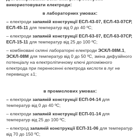
використовувати електроди:
в лабораторних умовах:
–
електроди
запаяній
конструкції ЕСЛ-43-07, ЕСЛ-43-07СР,
ЕСЛ-45-11
для температур від 0 до 40 ºС;
– електроди
запаяній конструкції
ЕСЛ-63-07, ЕСЛ-63-07СР,
ЕСЛ-15-11
для температур від 25 до 100 ºС;
– комбіновані скляні лабораторні електроди
ЭСКЛ-08М.1
,
ЭСКЛ-08М
для температур від 0 до 50 ºС, зміна дифузійного
потенціалу на електролітичному ключі допоміжного
електрода при перенесенні електрода кислоти в луг не
перевищує ±1;
в промислових умовах:
–
електроди
запаяній
конструкції
ЕСП-04-14
для
температур від 0 до 40 ºС;
– електроди
запаяній
конструкції
ЕСП-01-14
для
температур від 25 до 100 ºС;
– електрод
запаяній
конструкції
ЕСП-31-06
для температур
від 70 до 150 ºС;