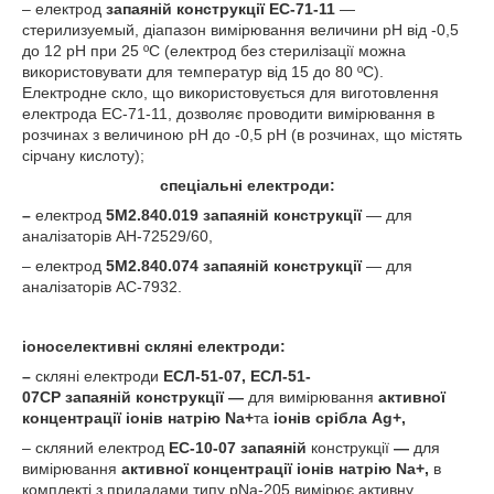
– електрод
запаяній
конструкції ЕС-71-11
—
стерилизуемый, діапазон вимірювання величини рН від -0,5
до 12 рН при 25 ºС (електрод без стерилізації можна
використовувати для температур від 15 до 80 ºС).
Електродне скло, що використовується для виготовлення
електрода ЕС-71-11, дозволяє проводити вимірювання в
розчинах з величиною рН до -0,5 рН (в розчинах, що містять
сірчану кислоту);
спеціальні електроди:
–
електрод
5М2.840.019
запаяній
конструкції
— для
аналізаторів АН-72529/60,
– електрод
5М2.840.074 запаяній
конструкції
— для
аналізаторів АС-7932.
іоноселективні скляні електроди:
–
скляні електроди
ЕСЛ-51-07, ЕСЛ-51-
07СР
запаяній
конструкції —
для вимірювання
активної
концентрації іонів натрію
Na
+
та
іонів срібла
Ag
+
,
– скляний електрод
ЕС-10-07
запаяній
конструкції
—
для
вимірювання
активної концентрації іонів натрію
Na
+
,
в
комплекті з приладами типу рNа-205 вимірює активну