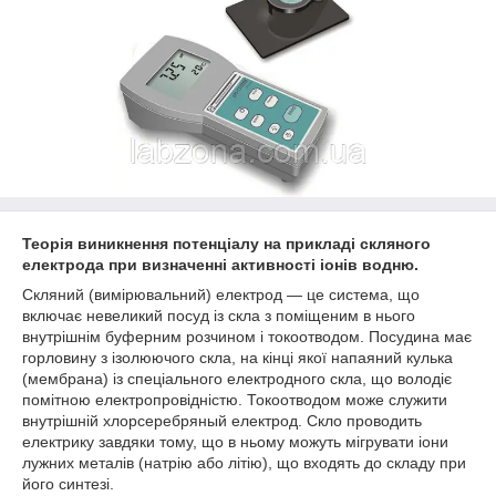
Теорія виникнення потенціалу на прикладі скляного
електрода при визначенні активності іонів водню.
Скляний (вимірювальний) електрод — це система, що
включає невеликий посуд із скла з поміщеним в нього
внутрішнім буферним розчином і токоотводом. Посудина має
горловину з ізолюючого скла, на кінці якої напаяний кулька
(мембрана) із спеціального електродного скла, що володіє
помітною електропровідністю. Токоотводом може служити
внутрішній хлорсеребряный електрод. Скло проводить
електрику завдяки тому, що в ньому можуть мігрувати іони
лужних металів (натрію або літію), що входять до складу при
його синтезі.