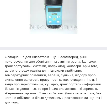
Обладнання для елеваторів – це, насамперед, різні
пристосування для зберігання та сушіння зерна. Це також
транспортувальні системи, наприклад, конвеєри. Крім того,
це різного роду техніка для підтримки стабільних
температурних показників, аерації, сушіння, відбору проб,
визначення вологості, присутності комах, очищення і т. д. І
якщо про зерносховище, сушарку, транспортери -інформації
більш ніж достатньо, то про інших елементах, які сприяють
збереженню врожаю, її не так багато. Далі - перелік того, без
чого не обійтися, з більш детальними роз'ясненнями, що, як і
для чого.