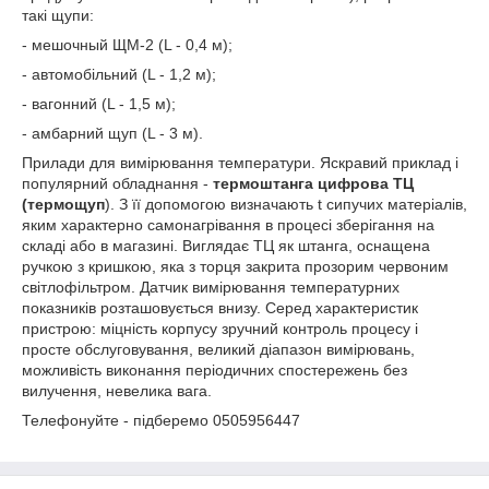
такі щупи:
- мешочный ЩМ-2 (L - 0,4 м);
- автомобільний (L - 1,2 м);
- вагонний (L - 1,5 м);
- амбарний щуп (L - 3 м).
Прилади для вимірювання температури. Яскравий приклад і
популярний обладнання -
термоштанга цифрова ТЦ
(термощуп
). З її допомогою визначають t сипучих матеріалів,
яким характерно самонагрівання в процесі зберігання на
складі або в магазині. Виглядає ТЦ як штанга, оснащена
ручкою з кришкою, яка з торця закрита прозорим червоним
світлофільтром. Датчик вимірювання температурних
показників розташовується внизу. Серед характеристик
пристрою: міцність корпусу зручний контроль процесу і
просте обслуговування, великий діапазон вимірювань,
можливість виконання періодичних спостережень без
вилучення, невелика вага.
Телефонуйте - підберемо 0505956447