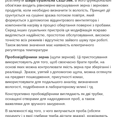
розглянути
шафа сушильна СЕ
Ш-3мк
.
В його функціональні
обов'язки входить рівномірне висушування зерна і зернових
продуктів, коли необхідно визначити їх вологість. Принцип дії
грунтується на сушінні зразка потоком повітря, який
формується з допомогою відцентрового вентилятора і
компонентів нагріву в процесі обертання поверхні з пробами.
Серед інших сушильних пристроїв ця модифікація яскраво
виділяється надійністю, простотою обслуговування, високою
точністю всіх режимів і відсутністю зайвого шуму при роботі.
Також велике значення має наявність електричного
регулятора температури
Пробовідбірники зерна
(щупи зернові). Ці пристосування
використовують для того, щоб своєчасно брати проби, на
основі яких можна контролювати якість зерна при зберіганні і
реалізації. Зразок, узятий з допомогою щупа, можна оглянути
на предмет пошкодження, присутності комах,
використовувати для подальшого аналізу, визначення
вологості, подрібнення в лабораторному млині і тд.
Конструктивно пробовідбірники виглядають як дві трубки,
оснащені отворами для надходження проб, а також
важелями для зручного занурення.
В залежності від того, з чого вилучається проба (обсяги
продукту і з якої глибини треба дістати зразок), розрізняють