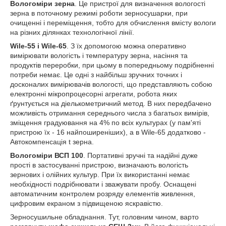
Вологоміри зерна
. Це пристрої для визначення вологості
зерна в поточному режимі роботи зерносушарки, при
очищенні і переміщення, тобто для обчислення вмісту вологи
на різних ділянках технологічної лінії.
Wile-55 і Wile-65
. З їх допомогою можна оперативно
вимірювати вологість і температуру зерна, насіння та
продуктів переробки, при цьому в попередньому подрібненні
потреби немає. Це одні з найбільш зручних точних і
досконалих вимірювачів вологості, що представляють собою
електронні мікропроцесорні агрегати, робота яких
ґрунтується на діелькометричний метод. В них передбачено
можливість отримання середнього числа з багатьох вимірів,
зміщення градуювання на 4% по всіх культурах (у пам'яті
пристрою їх - 16 найпоширеніших), а в Wile-65 додатково -
Автокомпенсація t зерна.
Вологоміри
ВСП 100
. Портативні зручні та надійні дуже
прості в застосуванні пристрою, визначають вологість
зернових і олійних культур. При їх використанні немає
необхідності подрібнювати і зважувати пробу. Оснащені
автоматичним контролем розряду елементів живлення,
цифровим екраном з підвищеною яскравістю.
Зерносушильне обладнання. Тут, головним чином, варто