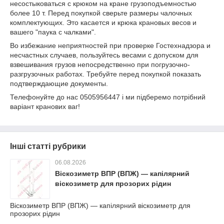
несостыковаться с крюком на кране грузоподъемностью
более 10 т. Перед покупкой сверьте размеры чалочных
комплектующих. Это касается и крюка крановых весов и
вашего "паука с чалками".
Во избежание неприятностей при проверке Гостехнадзора и
несчастных случаев, пользуйтесь весами с допуском для
взвешивания грузов непосредственно при погрузочно-
разгрузочных работах. Требуйте перед покупкой показать
подтверждающие документы.
Телефонуйте до нас 0505956447 і ми підберемо потрібний
варіант кранових ваг!
Інші статті рубрики
06.08.2026
Віскозиметр ВПР (ВПЖ) — капілярний
віскозиметр для прозорих рідин
Віскозиметр ВПР (ВПЖ) — капілярний віскозиметр для
прозорих рідин