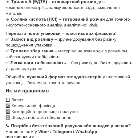
🔹
Трилон Б (ЕДТА) – стандартний розчин
для
комплексонометрії, аналізу жорсткості води, визначення
металів.
🔹
Соляна кислота (HCl) – титрований розчин
для точного
кислотно-основного аналізу, аналітичної хімії.
Переваги нової упаковки – пластикових флаконів:
✅
Захист від розливу
– зручне дозування без ризику
пошкодження упаковки.
✅
Тривале зберігання
– матеріал не взаємодіє з розчином,
забезпечуючи стабільність.
✅
Легка вага та безпечність
– без ризику розбиття, зручність
у транспортуванні.
Обирайте
сучасний формат стандарт-титрів
у пластиковій
упаковці – безпечно, точно та зручно!
Як ми працюємо
1️⃣ Запит
2️⃣ Консультація фахівця
3️⃣ Комерційна пропозиція / рахунок
4️⃣ Швидка поставка обладнання
📞
Потрібен безготівковий рахунок або швидке рішення?
Напишіть нам у
Viber / Telegram / WhatsApp
050 595 64 47