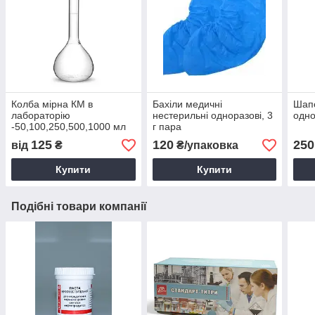
Колба мірна КМ в
Бахіли медичні
Шап
лабораторію
нестерильні одноразові, 3
одн
-50,100,250,500,1000 мл
г пара
125
120
250
від
₴
₴/упаковка
Купити
Купити
Подібні товари компанії