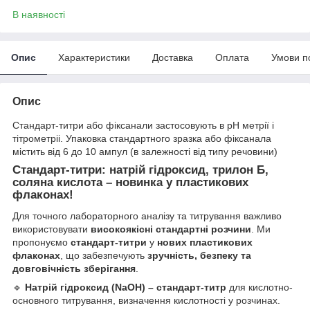
В наявності
Опис
Характеристики
Доставка
Оплата
Умови п
Опис
Стандарт-титри або фіксанали застосовують в рН метрії і
тітрометріі. Упаковка стандартного зразка або фіксанала
містить від 6 до 10 ампул (в залежності від типу речовини)
Стандарт-титри: натрій гідроксид, трилон Б,
соляна кислота – новинка у пластикових
флаконах!
Для точного лабораторного аналізу та титрування важливо
використовувати
високоякісні стандартні розчини
. Ми
пропонуємо
стандарт-титри
у
нових пластикових
флаконах
, що забезпечують
зручність, безпеку та
довговічність зберігання
.
🔹
Натрій гідроксид (NaOH) – стандарт-титр
для кислотно-
основного титрування, визначення кислотності у розчинах.