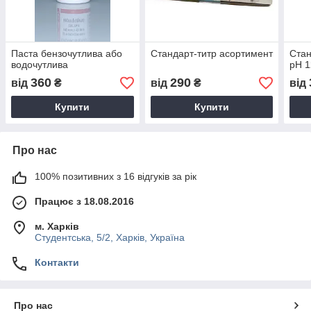
Паста бензочутлива або
Стандарт-титр асортимент
Стан
водочутлива
рН 1
360
290
від
₴
від
₴
від
Купити
Купити
Про нас
100% позитивних з 16 відгуків за рік
Працює з 18.08.2016
м. Харків
Студентська, 5/2, Харків, Україна
Контакти
Про нас